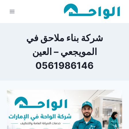
لتجاوز
لى
لمحتوى
شركة بناء ملاحق في
المويجعي – العين
0561986146