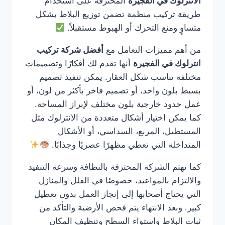
الانترلوك في الفجيرة
المحترفة على استخدام
طريقة تركيب منظمة تضمن توزيع البلاط بشكل
متساوٍ ومنع التحرك أو الهبوط مستقبلاً.
من أهم مميزات التعامل مع
أفضل شركة تركيب
انترلوك في الفجيرة
أنها تقدم لك أفكارًا وتصميمات
مختلفة تناسب شكل العقار. يمكن تنفيذ تصميم
بسيط بلون واحد، أو تصميم فاخر بأكثر من لون، أو
عمل حدود خارجية بلون مختلف لإبراز المساحة.
كما يمكن اختيار أشكال متعددة من الانترلوك مثل
المستطيل، المربع، السداسي، أو الأشكال
المتداخلة التي تعطي مظهرًا عصريًا وجذابًا.
كما تهتم الشركة المحترفة بالنظافة وسرعة التنفيذ
والالتزام بالمواعيد، خصوصًا في الفلل والمنازل
التي يحتاج أصحابها إلى إنجاز العمل بدون تعطيل
كبير. وبعد الانتهاء يتم فحص الأرضية والتأكد من
ثبات البلاط واستواء السطح وتنظيف المكان