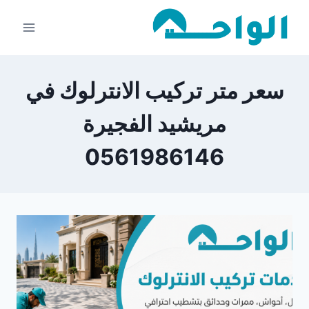
لتجاوز
لى
لمحتوى
سعر متر تركيب الانترلوك في
مريشيد الفجيرة
0561986146