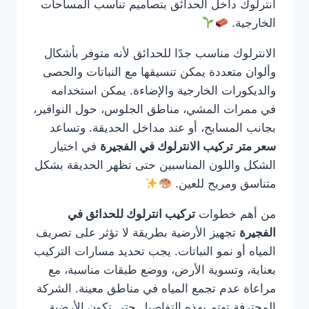
انترلوك داخل الحدائق بتصاميم تناسب المساحات
الخارجية.
الانترلوك مناسب جدًا للحدائق لأنه متوفر بأشكال
وألوان متعددة يمكن تنسيقها مع النباتات والحصى
والديكورات الخارجية والإضاءة. يمكن استخدامه
في ممرات المشي، مناطق الجلوس، حول النوافير،
بجانب المسابح، أو عند مداخل الحديقة. وتساعد
سعر متر تركيب الانترلوك في الفجيرة
في اختيار
الشكل واللون المناسبين حتى تظهر الحديقة بشكل
متناسق ومريح للعين.
من أهم خطوات
تركيب انترلوك للحدائق في
الفجيرة
تجهيز الأرضية بطريقة لا تؤثر على تصريف
المياه أو نمو النباتات. يجب تحديد مسارات التركيب
بعناية، وتسوية الأرض، ووضع طبقات مناسبة، مع
مراعاة عدم تجمع المياه في مناطق معينة. الشركة
المحترفة تهتم بهذه التفاصيل حتى تكون الأرضية