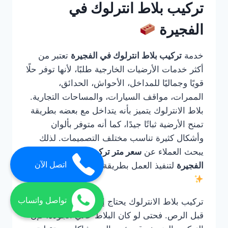
تركيب بلاط انترلوك في
الفجيرة
خدمة
تركيب بلاط انترلوك في الفجيرة
تعتبر من
أكثر خدمات الأرضيات الخارجية طلبًا، لأنها توفر حلًا
قويًا وجماليًا للمداخل، الأحواش، الحدائق،
الممرات، مواقف السيارات، والمساحات التجارية.
بلاط الانترلوك يتميز بأنه يتداخل مع بعضه بطريقة
تمنح الأرضية ثباتًا جيدًا، كما أنه متوفر بألوان
وأشكال كثيرة تناسب مختلف التصميمات. لذلك
يبحث العملاء عن
سعر متر تركيب الانترلوك في
اتصل الآن
الفجيرة
لتنفيذ العمل بطريقة صحيحة واحترافية.
تواصل واتساب
تركيب بلاط الانترلوك يحتاج إلى خبرة في التأسيس
قبل الرص. فحتى لو كان البلاط عالي الجودة، فإن