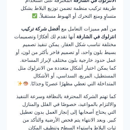
الانترلوك في الشارقة
المحترفة على استخدام
طريقة تركيب منظمة تضمن توزيع البلاط بشكل
متساوٍ ومنع التحرك أو الهبوط مستقبلاً.
من أهم مميزات التعامل مع
أفضل شركة تركيب
انترلوك في الشارقة
أنها تقدم لك أفكارًا وتصميمات
مختلفة تناسب شكل العقار. يمكن تنفيذ تصميم
بسيط بلون واحد، أو تصميم فاخر بأكثر من لون، أو
عمل حدود خارجية بلون مختلف لإبراز المساحة.
كما يمكن اختيار أشكال متعددة من الانترلوك مثل
المستطيل، المربع، السداسي، أو الأشكال
المتداخلة التي تعطي مظهرًا عصريًا وجذابًا.
كما تهتم الشركة المحترفة بالنظافة وسرعة التنفيذ
والالتزام بالمواعيد، خصوصًا في الفلل والمنازل
التي يحتاج أصحابها إلى إنجاز العمل بدون تعطيل
كبير. وبعد الانتهاء يتم فحص الأرضية والتأكد من
ثبات البلاط واستواء السطح وتنظيف المكان