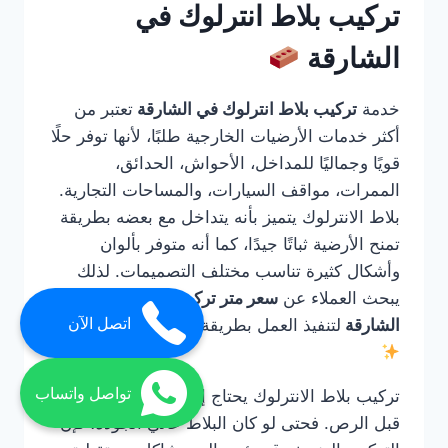
تركيب بلاط انترلوك في
الشارقة
خدمة
تركيب بلاط انترلوك في الشارقة
تعتبر من
أكثر خدمات الأرضيات الخارجية طلبًا، لأنها توفر حلًا
قويًا وجماليًا للمداخل، الأحواش، الحدائق،
الممرات، مواقف السيارات، والمساحات التجارية.
بلاط الانترلوك يتميز بأنه يتداخل مع بعضه بطريقة
تمنح الأرضية ثباتًا جيدًا، كما أنه متوفر بألوان
وأشكال كثيرة تناسب مختلف التصميمات. لذلك
يبحث العملاء عن
سعر متر تركيب الانترلوك في
اتصل الآن
الشارقة
لتنفيذ العمل بطريقة صحيحة واحترافية.
تواصل واتساب
تركيب بلاط الانترلوك يحتاج إلى خبرة في التأسيس
قبل الرص. فحتى لو كان البلاط عالي الجودة، فإن