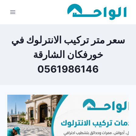
لتجاوز
لى
لمحتوى
سعر متر تركيب الانترلوك في
خورفكان الشارقة
0561986146