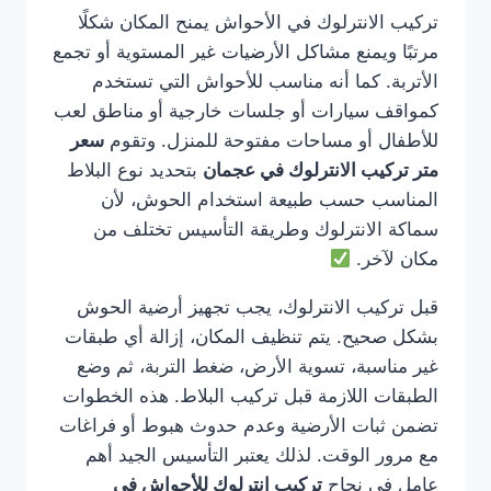
تركيب الانترلوك في الأحواش يمنح المكان شكلًا
مرتبًا ويمنع مشاكل الأرضيات غير المستوية أو تجمع
الأتربة. كما أنه مناسب للأحواش التي تستخدم
كمواقف سيارات أو جلسات خارجية أو مناطق لعب
للأطفال أو مساحات مفتوحة للمنزل. وتقوم
سعر
متر تركيب الانترلوك في عجمان
بتحديد نوع البلاط
المناسب حسب طبيعة استخدام الحوش، لأن
سماكة الانترلوك وطريقة التأسيس تختلف من
مكان لآخر.
قبل تركيب الانترلوك، يجب تجهيز أرضية الحوش
بشكل صحيح. يتم تنظيف المكان، إزالة أي طبقات
غير مناسبة، تسوية الأرض، ضغط التربة، ثم وضع
الطبقات اللازمة قبل تركيب البلاط. هذه الخطوات
تضمن ثبات الأرضية وعدم حدوث هبوط أو فراغات
مع مرور الوقت. لذلك يعتبر التأسيس الجيد أهم
عامل في نجاح
تركيب انترلوك للأحواش في