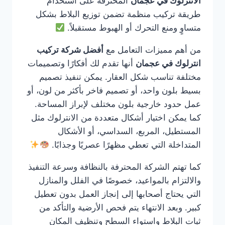
الانترلوك في عجمان
المحترفة على استخدام
طريقة تركيب منظمة تضمن توزيع البلاط بشكل
متساوٍ ومنع التحرك أو الهبوط مستقبلاً.
من أهم مميزات التعامل مع
أفضل شركة تركيب
انترلوك في عجمان
أنها تقدم لك أفكارًا وتصميمات
مختلفة تناسب شكل العقار. يمكن تنفيذ تصميم
بسيط بلون واحد، أو تصميم فاخر بأكثر من لون، أو
عمل حدود خارجية بلون مختلف لإبراز المساحة.
كما يمكن اختيار أشكال متعددة من الانترلوك مثل
المستطيل، المربع، السداسي، أو الأشكال
المتداخلة التي تعطي مظهرًا عصريًا وجذابًا.
كما تهتم الشركة المحترفة بالنظافة وسرعة التنفيذ
والالتزام بالمواعيد، خصوصًا في الفلل والمنازل
التي يحتاج أصحابها إلى إنجاز العمل بدون تعطيل
كبير. وبعد الانتهاء يتم فحص الأرضية والتأكد من
ثبات البلاط واستواء السطح وتنظيف المكان