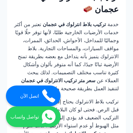
عجمان
خدمة
تركيب بلاط انترلوك في عجمان
تعتبر من أكثر
خدمات الأرضيات الخارجية طلبًا، لأنها توفر حلًا قويًا
وجماليًا للمداخل، الأحواش، الحدائق، الممرات،
مواقف السيارات، والمساحات التجارية. بلاط
الانترلوك يتميز بأنه يتداخل مع بعضه بطريقة تمنح
الأرضية ثباتًا جيدًا، كما أنه متوفر بألوان وأشكال
كثيرة تناسب مختلف التصميمات. لذلك يبحث
العملاء عن
سعر متر تركيب الانترلوك في عجمان
لتنفيذ العمل بطريقة صحيحة واحترافية.
اتصل الآن
تركيب بلاط الانترلوك يحتاج إلى خبرة في التأسيس
قبل الرص. فحتى لو كان البلاط عالي الجودة، فإن
تواصل واتساب
التركيب الضعيف قد يؤدي إلى مشاكل مستقبلية
مثل الهبوط أو عدم استواء الأرضية. لذلك تقوم