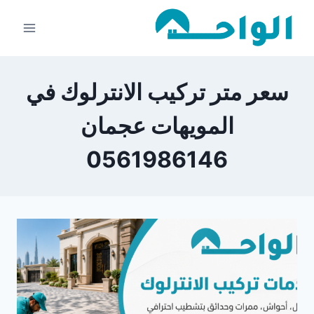
لتجاوز
لى
لمحتوى
سعر متر تركيب الانترلوك في
المويهات عجمان
0561986146