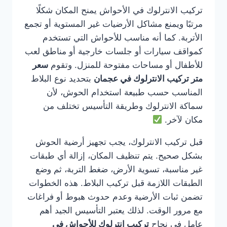
تركيب الانترلوك في الأحواش يمنح المكان شكلًا
مرتبًا ويمنع مشاكل الأرضيات غير المستوية أو تجمع
الأتربة. كما أنه مناسب للأحواش التي تستخدم
كمواقف سيارات أو جلسات خارجية أو مناطق لعب
للأطفال أو مساحات مفتوحة للمنزل. وتقوم
سعر
متر تركيب الانترلوك في عجمان
بتحديد نوع البلاط
المناسب حسب طبيعة استخدام الحوش، لأن
سماكة الانترلوك وطريقة التأسيس تختلف من
مكان لآخر.
قبل تركيب الانترلوك، يجب تجهيز أرضية الحوش
بشكل صحيح. يتم تنظيف المكان، إزالة أي طبقات
غير مناسبة، تسوية الأرض، ضغط التربة، ثم وضع
الطبقات اللازمة قبل تركيب البلاط. هذه الخطوات
تضمن ثبات الأرضية وعدم حدوث هبوط أو فراغات
مع مرور الوقت. لذلك يعتبر التأسيس الجيد أهم
عامل في نجاح
تركيب انترلوك للأحواش في