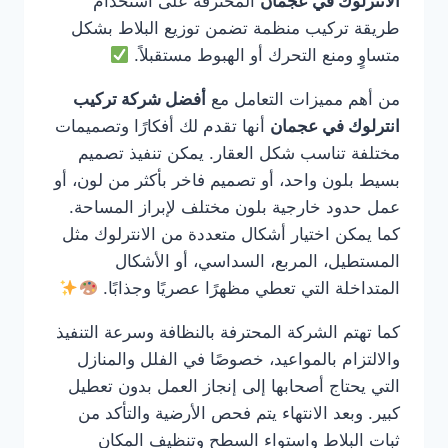
الانترلوك في عجمان
المحترفة على استخدام
طريقة تركيب منظمة تضمن توزيع البلاط بشكل
متساوٍ ومنع التحرك أو الهبوط مستقبلاً.
من أهم مميزات التعامل مع
أفضل شركة تركيب
انترلوك في عجمان
أنها تقدم لك أفكارًا وتصميمات
مختلفة تناسب شكل العقار. يمكن تنفيذ تصميم
بسيط بلون واحد، أو تصميم فاخر بأكثر من لون، أو
عمل حدود خارجية بلون مختلف لإبراز المساحة.
كما يمكن اختيار أشكال متعددة من الانترلوك مثل
المستطيل، المربع، السداسي، أو الأشكال
المتداخلة التي تعطي مظهرًا عصريًا وجذابًا.
كما تهتم الشركة المحترفة بالنظافة وسرعة التنفيذ
والالتزام بالمواعيد، خصوصًا في الفلل والمنازل
التي يحتاج أصحابها إلى إنجاز العمل بدون تعطيل
كبير. وبعد الانتهاء يتم فحص الأرضية والتأكد من
ثبات البلاط واستواء السطح وتنظيف المكان