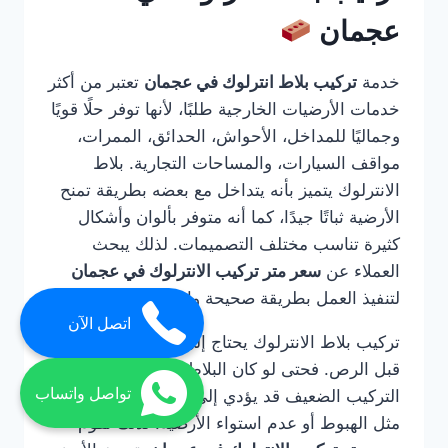
عجمان
خدمة
تركيب بلاط انترلوك في عجمان
تعتبر من أكثر
خدمات الأرضيات الخارجية طلبًا، لأنها توفر حلًا قويًا
وجماليًا للمداخل، الأحواش، الحدائق، الممرات،
مواقف السيارات، والمساحات التجارية. بلاط
الانترلوك يتميز بأنه يتداخل مع بعضه بطريقة تمنح
الأرضية ثباتًا جيدًا، كما أنه متوفر بألوان وأشكال
كثيرة تناسب مختلف التصميمات. لذلك يبحث
العملاء عن
سعر متر تركيب الانترلوك في عجمان
لتنفيذ العمل بطريقة صحيحة واحترافية.
اتصل الآن
تركيب بلاط الانترلوك يحتاج إلى خبرة في التأسيس
قبل الرص. فحتى لو كان البلاط عالي الجودة، فإن
تواصل واتساب
التركيب الضعيف قد يؤدي إلى مشاكل مستقبلية
مثل الهبوط أو عدم استواء الأرضية. لذلك تقوم