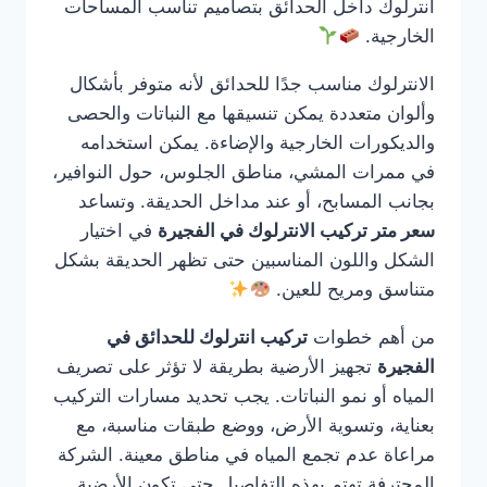
انترلوك داخل الحدائق بتصاميم تناسب المساحات
الخارجية.
الانترلوك مناسب جدًا للحدائق لأنه متوفر بأشكال
وألوان متعددة يمكن تنسيقها مع النباتات والحصى
والديكورات الخارجية والإضاءة. يمكن استخدامه
في ممرات المشي، مناطق الجلوس، حول النوافير،
بجانب المسابح، أو عند مداخل الحديقة. وتساعد
سعر متر تركيب الانترلوك في الفجيرة
في اختيار
الشكل واللون المناسبين حتى تظهر الحديقة بشكل
متناسق ومريح للعين.
من أهم خطوات
تركيب انترلوك للحدائق في
الفجيرة
تجهيز الأرضية بطريقة لا تؤثر على تصريف
المياه أو نمو النباتات. يجب تحديد مسارات التركيب
بعناية، وتسوية الأرض، ووضع طبقات مناسبة، مع
مراعاة عدم تجمع المياه في مناطق معينة. الشركة
المحترفة تهتم بهذه التفاصيل حتى تكون الأرضية