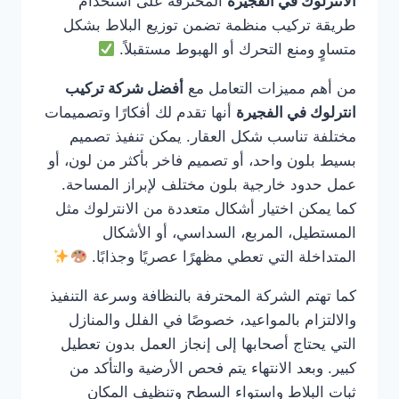
الانترلوك في الفجيرة
المحترفة على استخدام
طريقة تركيب منظمة تضمن توزيع البلاط بشكل
متساوٍ ومنع التحرك أو الهبوط مستقبلاً.
من أهم مميزات التعامل مع
أفضل شركة تركيب
انترلوك في الفجيرة
أنها تقدم لك أفكارًا وتصميمات
مختلفة تناسب شكل العقار. يمكن تنفيذ تصميم
بسيط بلون واحد، أو تصميم فاخر بأكثر من لون، أو
عمل حدود خارجية بلون مختلف لإبراز المساحة.
كما يمكن اختيار أشكال متعددة من الانترلوك مثل
المستطيل، المربع، السداسي، أو الأشكال
المتداخلة التي تعطي مظهرًا عصريًا وجذابًا.
كما تهتم الشركة المحترفة بالنظافة وسرعة التنفيذ
والالتزام بالمواعيد، خصوصًا في الفلل والمنازل
التي يحتاج أصحابها إلى إنجاز العمل بدون تعطيل
كبير. وبعد الانتهاء يتم فحص الأرضية والتأكد من
ثبات البلاط واستواء السطح وتنظيف المكان