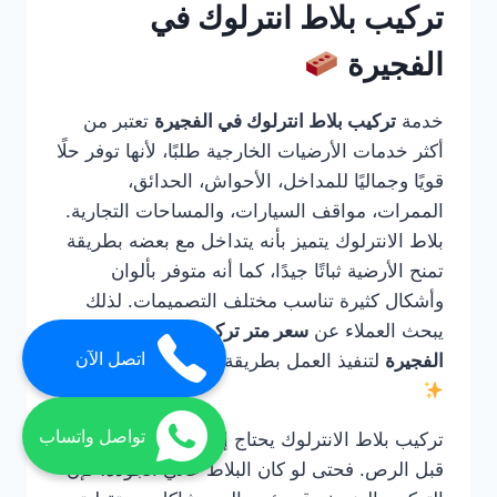
تركيب بلاط انترلوك في
الفجيرة
خدمة
تركيب بلاط انترلوك في الفجيرة
تعتبر من
أكثر خدمات الأرضيات الخارجية طلبًا، لأنها توفر حلًا
قويًا وجماليًا للمداخل، الأحواش، الحدائق،
الممرات، مواقف السيارات، والمساحات التجارية.
بلاط الانترلوك يتميز بأنه يتداخل مع بعضه بطريقة
تمنح الأرضية ثباتًا جيدًا، كما أنه متوفر بألوان
وأشكال كثيرة تناسب مختلف التصميمات. لذلك
يبحث العملاء عن
سعر متر تركيب الانترلوك في
اتصل الآن
الفجيرة
لتنفيذ العمل بطريقة صحيحة واحترافية.
تواصل واتساب
تركيب بلاط الانترلوك يحتاج إلى خبرة في التأسيس
قبل الرص. فحتى لو كان البلاط عالي الجودة، فإن