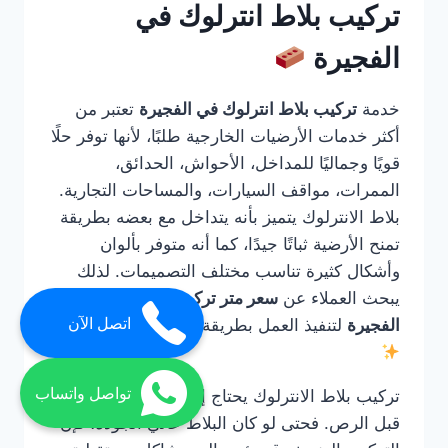
تركيب بلاط انترلوك في
الفجيرة
خدمة
تركيب بلاط انترلوك في الفجيرة
تعتبر من
أكثر خدمات الأرضيات الخارجية طلبًا، لأنها توفر حلًا
قويًا وجماليًا للمداخل، الأحواش، الحدائق،
الممرات، مواقف السيارات، والمساحات التجارية.
بلاط الانترلوك يتميز بأنه يتداخل مع بعضه بطريقة
تمنح الأرضية ثباتًا جيدًا، كما أنه متوفر بألوان
وأشكال كثيرة تناسب مختلف التصميمات. لذلك
يبحث العملاء عن
سعر متر تركيب الانترلوك في
اتصل الآن
الفجيرة
لتنفيذ العمل بطريقة صحيحة واحترافية.
تواصل واتساب
تركيب بلاط الانترلوك يحتاج إلى خبرة في التأسيس
قبل الرص. فحتى لو كان البلاط عالي الجودة، فإن