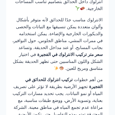
انترلوك داخل الحدائق بتصاميم تناسب المساحات
الخارجية.
الانترلوك مناسب جدًا للحدائق لأنه متوفر بأشكال
وألوان متعددة يمكن تنسيقها مع النباتات والحصى
والديكورات الخارجية والإضاءة. يمكن استخدامه
في ممرات المشي، مناطق الجلوس، حول النوافير،
بجانب المسابح، أو عند مداخل الحديقة. وتساعد
سعر متر تركيب الانترلوك في الفجيرة
في اختيار
الشكل واللون المناسبين حتى تظهر الحديقة بشكل
متناسق ومريح للعين.
من أهم خطوات
تركيب انترلوك للحدائق في
الفجيرة
تجهيز الأرضية بطريقة لا تؤثر على تصريف
المياه أو نمو النباتات. يجب تحديد مسارات التركيب
بعناية، وتسوية الأرض، ووضع طبقات مناسبة، مع
مراعاة عدم تجمع المياه في مناطق معينة. الشركة
المحترفة تهتم بهذه التفاصيل حتى تكون الأرضية