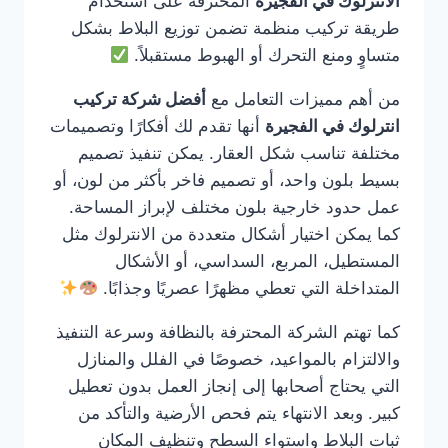
الانترلوك في الفجيرة
المحترفة على استخدام
طريقة تركيب منظمة تضمن توزيع البلاط بشكل
متساوٍ ومنع التحرك أو الهبوط مستقبلاً.
من أهم مميزات التعامل مع
أفضل شركة تركيب
انترلوك في الفجيرة
أنها تقدم لك أفكارًا وتصميمات
مختلفة تناسب شكل العقار. يمكن تنفيذ تصميم
بسيط بلون واحد، أو تصميم فاخر بأكثر من لون، أو
عمل حدود خارجية بلون مختلف لإبراز المساحة.
كما يمكن اختيار أشكال متعددة من الانترلوك مثل
المستطيل، المربع، السداسي، أو الأشكال
المتداخلة التي تعطي مظهرًا عصريًا وجذابًا.
كما تهتم الشركة المحترفة بالنظافة وسرعة التنفيذ
والالتزام بالمواعيد، خصوصًا في الفلل والمنازل
التي يحتاج أصحابها إلى إنجاز العمل بدون تعطيل
كبير. وبعد الانتهاء يتم فحص الأرضية والتأكد من
ثبات البلاط واستواء السطح وتنظيف المكان