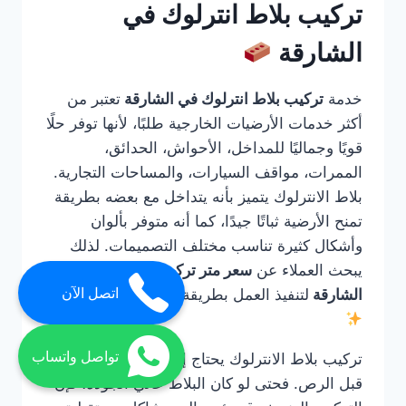
تركيب بلاط انترلوك في
الشارقة
خدمة
تركيب بلاط انترلوك في الشارقة
تعتبر من
أكثر خدمات الأرضيات الخارجية طلبًا، لأنها توفر حلًا
قويًا وجماليًا للمداخل، الأحواش، الحدائق،
الممرات، مواقف السيارات، والمساحات التجارية.
بلاط الانترلوك يتميز بأنه يتداخل مع بعضه بطريقة
تمنح الأرضية ثباتًا جيدًا، كما أنه متوفر بألوان
وأشكال كثيرة تناسب مختلف التصميمات. لذلك
يبحث العملاء عن
سعر متر تركيب الانترلوك في
اتصل الآن
الشارقة
لتنفيذ العمل بطريقة صحيحة واحترافية.
تواصل واتساب
تركيب بلاط الانترلوك يحتاج إلى خبرة في التأسيس
قبل الرص. فحتى لو كان البلاط عالي الجودة، فإن