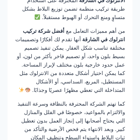
الانترلوك في الشارقة
المحترفة على استخدام
طريقة تركيب منظمة تضمن توزيع البلاط بشكل
متساوٍ ومنع التحرك أو الهبوط مستقبلاً.
من أهم مميزات التعامل مع
أفضل شركة تركيب
انترلوك في الشارقة
أنها تقدم لك أفكارًا وتصميمات
مختلفة تناسب شكل العقار. يمكن تنفيذ تصميم
بسيط بلون واحد، أو تصميم فاخر بأكثر من لون، أو
عمل حدود خارجية بلون مختلف لإبراز المساحة.
كما يمكن اختيار أشكال متعددة من الانترلوك مثل
المستطيل، المربع، السداسي، أو الأشكال
المتداخلة التي تعطي مظهرًا عصريًا وجذابًا.
كما تهتم الشركة المحترفة بالنظافة وسرعة التنفيذ
والالتزام بالمواعيد، خصوصًا في الفلل والمنازل
التي يحتاج أصحابها إلى إنجاز العمل بدون تعطيل
كبير. وبعد الانتهاء يتم فحص الأرضية والتأكد من
ثبات البلاط واستواء السطح وتنظيف المكان