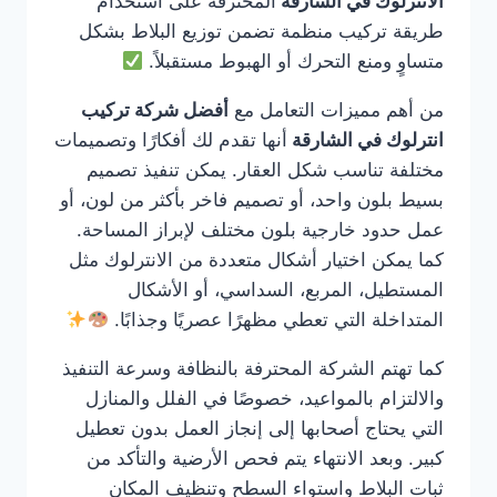
الانترلوك في الشارقة
المحترفة على استخدام
طريقة تركيب منظمة تضمن توزيع البلاط بشكل
متساوٍ ومنع التحرك أو الهبوط مستقبلاً.
من أهم مميزات التعامل مع
أفضل شركة تركيب
انترلوك في الشارقة
أنها تقدم لك أفكارًا وتصميمات
مختلفة تناسب شكل العقار. يمكن تنفيذ تصميم
بسيط بلون واحد، أو تصميم فاخر بأكثر من لون، أو
عمل حدود خارجية بلون مختلف لإبراز المساحة.
كما يمكن اختيار أشكال متعددة من الانترلوك مثل
المستطيل، المربع، السداسي، أو الأشكال
المتداخلة التي تعطي مظهرًا عصريًا وجذابًا.
كما تهتم الشركة المحترفة بالنظافة وسرعة التنفيذ
والالتزام بالمواعيد، خصوصًا في الفلل والمنازل
التي يحتاج أصحابها إلى إنجاز العمل بدون تعطيل
كبير. وبعد الانتهاء يتم فحص الأرضية والتأكد من
ثبات البلاط واستواء السطح وتنظيف المكان