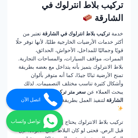
تركيب بلاط انترلوك في
الشارقة
خدمة
تركيب بلاط انترلوك في الشارقة
تعتبر من
أكثر خدمات الأرضيات الخارجية طلبًا، لأنها توفر حلًا
قويًا وجماليًا للمداخل، الأحواش، الحدائق،
الممرات، مواقف السيارات، والمساحات التجارية.
بلاط الانترلوك يتميز بأنه يتداخل مع بعضه بطريقة
تمنح الأرضية ثباتًا جيدًا، كما أنه متوفر بألوان
وأشكال كثيرة تناسب مختلف التصميمات. لذلك
يبحث العملاء عن
سعر متر تركيب الانترلوك في
اتصل الآن
الشارقة
لتنفيذ العمل بطريقة صحيحة واحترافية.
تواصل واتساب
تركيب بلاط الانترلوك يحتاج إلى خبرة في التأسيس
قبل الرص. فحتى لو كان البلاط عالي الجودة، فإن