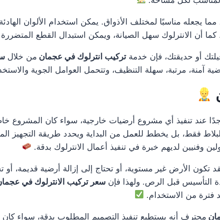
ا يجعله مناسبًا لمختلف الأذواق. يمكن استخدام الألوان الهادئة للم
ما أن الانترلوك سهل الصيانة، ويمكن استبدال القطع المتضررة ف
فيلتك أو حديقتك، فإن خدمة
تركيب انترلوك في عجمان
من خلال
سع
ية آمنة، مرتبة، سهلة التنظيف، وتتحمل العوامل الجوية والاستخ
ن
ًا عند تنفيذ أي مشروع أرضيات خارجية، سواء كان المشروع خاصً
بلاط فقط، بل يخطط للعمل من البداية ويحدد طريقة التجهيز المن
لين وفنيين لديهم خبرة في تنفيذ أعمال الانترلوك بدقة.
 فقد تكون الأرض غير مستوية، أو تحتاج إلى إزالة أرضية قديمة، أ
دة التأسيس قبل الرص. ولهذا فإن
سعر تركيب الانترلوك في عجما
د فترة من الاستخدام.
مان
محترف أنه يستطيع تنفيذ التصميم المطلوب بدقة، سواء كان تصمي