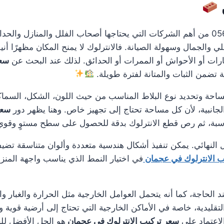
0561986146 من أهم الشركات التي يحتاجها أصحاب الفلل والمنازل وا
الجمال وسهولة الصيانة. فالانترلوك لا يمنح المكان مظهرًا أنيق
ات أو الأحواش أو الممرات أو الحدائق. لذلك عند البحث عن
سعر
 تضمن الثبات والمتانة لفترة طويلة.
مساحة وتحديد نوع البلاط المناسب من حيث اللون، الشكل، السماك
لجانبية، لأن كل مساحة تحتاج إلى تجهيز خاص. وهنا يظهر دور
سعر
ناسبة، ثم رص قطع الانترلوك بدقة للحصول على سطح مستوٍ وقو
 النهائي. يمكن تنفيذ أشكال هندسية متعددة وألوان متناسقة تضيف
 الانترلوك في عجمان
في اختيار النمط الذي يناسب واجهة المنزل 
د الحاجة، كما أنه يتحمل العوامل الخارجية مثل الحرارة والغبار 
 التقليدية، خاصة في الأماكن الخارجية التي تحتاج إلى أرضية قو
لاعتماد على
سعر تركيب الانترلوك في عجمان
هو الحل الأفضل لل