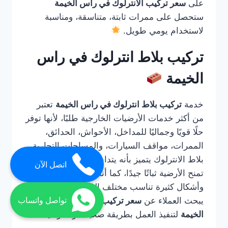
على
سعر تركيب الانترلوك في راس الخيمة
ستحصل على ممرات ثابتة، متناسقة، ومناسبة
لاستخدام يومي طويل.
تركيب بلاط انترلوك في راس
الخيمة
خدمة
تركيب بلاط انترلوك في راس الخيمة
تعتبر
من أكثر خدمات الأرضيات الخارجية طلبًا، لأنها توفر
حلًا قويًا وجماليًا للمداخل، الأحواش، الحدائق،
الممرات، مواقف السيارات، والمساحات التجارية.
بلاط الانترلوك يتميز بأنه يتداخل مع بعضه بطريقة
اتصل الآن
تمنح الأرضية ثباتًا جيدًا، كما أنه متوفر بألوان
وأشكال كثيرة تناسب مختلف التصميمات. لذلك
يبحث العملاء عن
سعر تركيب الانترلوك في راس
تواصل واتساب
الخيمة
لتنفيذ العمل بطريقة صحيحة واحترافية.