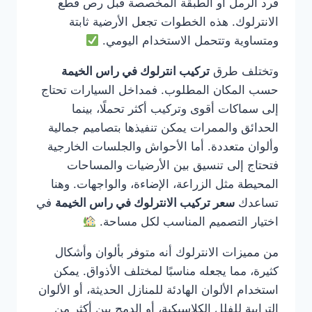
فرد الرمل أو الطبقة المخصصة قبل رص قطع
الانترلوك. هذه الخطوات تجعل الأرضية ثابتة
ومتساوية وتتحمل الاستخدام اليومي.
وتختلف طرق
تركيب انترلوك في راس الخيمة
حسب المكان المطلوب. فمداخل السيارات تحتاج
إلى سماكات أقوى وتركيب أكثر تحملًا، بينما
الحدائق والممرات يمكن تنفيذها بتصاميم جمالية
وألوان متعددة. أما الأحواش والجلسات الخارجية
فتحتاج إلى تنسيق بين الأرضيات والمساحات
المحيطة مثل الزراعة، الإضاءة، والواجهات. وهنا
تساعدك
سعر تركيب الانترلوك في راس الخيمة
في
اختيار التصميم المناسب لكل مساحة.
من مميزات الانترلوك أنه متوفر بألوان وأشكال
كثيرة، مما يجعله مناسبًا لمختلف الأذواق. يمكن
استخدام الألوان الهادئة للمنازل الحديثة، أو الألوان
الترابية للفلل الكلاسيكية، أو الدمج بين أكثر من