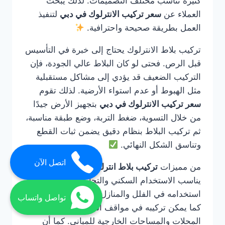
كثيرة تناسب مختلف التصميمات. لذلك يبحث
العملاء عن
سعر تركيب الانترلوك في دبي
لتنفيذ
العمل بطريقة صحيحة واحترافية.
تركيب بلاط الانترلوك يحتاج إلى خبرة في التأسيس
قبل الرص. فحتى لو كان البلاط عالي الجودة، فإن
التركيب الضعيف قد يؤدي إلى مشاكل مستقبلية
مثل الهبوط أو عدم استواء الأرضية. لذلك تقوم
سعر تركيب الانترلوك في دبي
بتجهيز الأرض جيدًا
من خلال التسوية، ضغط التربة، وضع طبقة مناسبة،
ثم تركيب البلاط بنظام دقيق يضمن ثبات القطع
وتناسق الشكل النهائي.
اتصل الآن
من مميزات
تركيب بلاط انترلوك في دبي
أنه
يناسب الاستخدام السكني والتجاري. يمكن
استخدامه في الفلل والمنازل والحدائق والممرات،
تواصل واتساب
كما يمكن تركيبه في مواقف السيارات ومداخل
المحلات والمساحات الخارجية للمباني. كما أن