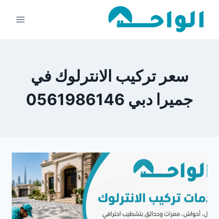
لتجاوز
لى
لمحتوى
سعر تركيب الانترلوك في
جميرا دبي 0561986146