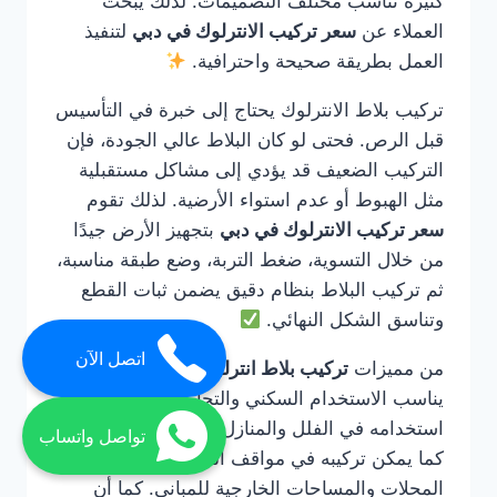
كثيرة تناسب مختلف التصميمات. لذلك يبحث
العملاء عن
سعر تركيب الانترلوك في دبي
لتنفيذ
العمل بطريقة صحيحة واحترافية.
تركيب بلاط الانترلوك يحتاج إلى خبرة في التأسيس
قبل الرص. فحتى لو كان البلاط عالي الجودة، فإن
التركيب الضعيف قد يؤدي إلى مشاكل مستقبلية
مثل الهبوط أو عدم استواء الأرضية. لذلك تقوم
سعر تركيب الانترلوك في دبي
بتجهيز الأرض جيدًا
من خلال التسوية، ضغط التربة، وضع طبقة مناسبة،
ثم تركيب البلاط بنظام دقيق يضمن ثبات القطع
وتناسق الشكل النهائي.
اتصل الآن
من مميزات
تركيب بلاط انترلوك في دبي
أنه
يناسب الاستخدام السكني والتجاري. يمكن
استخدامه في الفلل والمنازل والحدائق والممرات،
تواصل واتساب
كما يمكن تركيبه في مواقف السيارات ومداخل
المحلات والمساحات الخارجية للمباني. كما أن