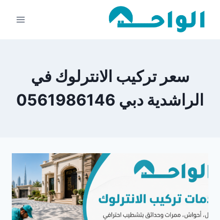
لتجاوز
لى
لمحتوى
سعر تركيب الانترلوك في
الراشدية دبي 0561986146