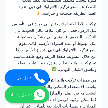
كثيرة تناسب مختلف التصميمات. لذلك يبحث
العملاء عن
سعر تركيب الانترلوك في دبي
لتنفيذ
العمل بطريقة صحيحة واحترافية.
تركيب بلاط الانترلوك يحتاج إلى خبرة في التأسيس
قبل الرص. فحتى لو كان البلاط عالي الجودة، فإن
التركيب الضعيف قد يؤدي إلى مشاكل مستقبلية
مثل الهبوط أو عدم استواء الأرضية. لذلك تقوم
سعر تركيب الانترلوك في دبي
بتجهيز الأرض جيدًا
من خلال التسوية، ضغط التربة، وضع طبقة مناسبة،
ثم تركيب البلاط بنظام دقيق يضمن ثبات القطع
وتناسق الشكل النهائي.
اتصل الآن
من مميزات
تركيب بلاط انترلوك في دبي
أنه
يناسب الاستخدام السكني والتجاري. يمكن
استخدامه في الفلل والمنازل والحدائق والممرات،
تواصل واتساب
كما يمكن تركيبه في مواقف السيارات ومداخل
المحلات والمساحات الخارجية للمباني. كما أن