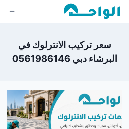
لتجاوز
لى
لمحتوى
سعر تركيب الانترلوك في
البرشاء دبي 0561986146