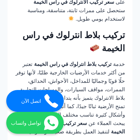
على
سعر تركيب الانترلوك في راس الخيمة
ستحصل على ممرات ثابتة، متناسقة، ومناسبة
لاستخدام يومي طويل.
تركيب بلاط انترلوك في راس
الخيمة
خدمة
تركيب بلاط انترلوك في راس الخيمة
تعتبر
من أكثر خدمات الأرضيات الخارجية طلبًا، لأنها توفر
حلًا قويًا وجماليًا للمداخل، الأحواش، الحدائق،
الممرات، مواقف السيارات، والمساحات التجارية.
بلاط الانترلوك يتميز بأنه يتداخل مع بعضه بطريقة
اتصل الآن
تمنح الأرضية ثباتًا جيدًا، كما أنه متوفر بألوان
وأشكال كثيرة تناسب مختلف التصميمات. لذلك
يبحث العملاء عن
سعر تركيب الانترلوك في راس
تواصل واتساب
الخيمة
لتنفيذ العمل بطريقة صحيحة واحترافية.