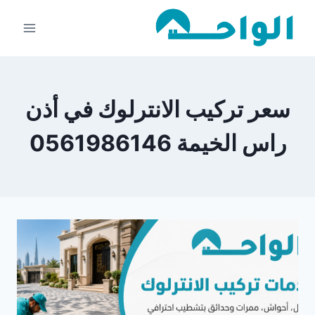
لتجاوز
لى
لمحتوى
سعر تركيب الانترلوك في أذن
راس الخيمة 0561986146