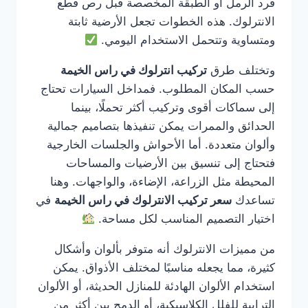
فرد الرمل أو الطبقة المخصصة قبل رص قطع
الانترلوك. هذه الخطوات تجعل الأرضية ثابتة
ومتساوية وتتحمل الاستخدام اليومي.
وتختلف طرق
تركيب انترلوك في راس الخيمة
حسب المكان المطلوب. فمداخل السيارات تحتاج
إلى سماكات أقوى وتركيب أكثر تحملًا، بينما
الحدائق والممرات يمكن تنفيذها بتصاميم جمالية
وألوان متعددة. أما الأحواش والجلسات الخارجية
فتحتاج إلى تنسيق بين الأرضيات والمساحات
المحيطة مثل الزراعة، الإضاءة، والواجهات. وهنا
تساعدك
سعر تركيب الانترلوك في راس الخيمة
في
اختيار التصميم المناسب لكل مساحة.
من مميزات الانترلوك أنه متوفر بألوان وأشكال
كثيرة، مما يجعله مناسبًا لمختلف الأذواق. يمكن
استخدام الألوان الهادئة للمنازل الحديثة، أو الألوان
الترابية للفلل الكلاسيكية، أو الدمج بين أكثر من