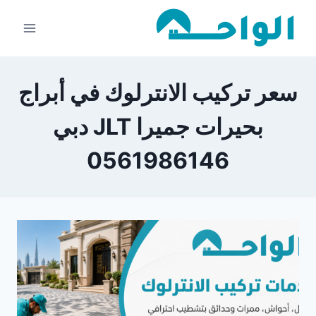
لتجاوز
لى
لمحتوى
سعر تركيب الانترلوك في أبراج
بحيرات جميرا JLT دبي
0561986146