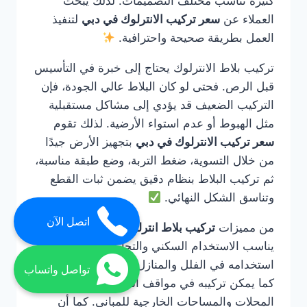
كثيرة تناسب مختلف التصميمات. لذلك يبحث
العملاء عن
سعر تركيب الانترلوك في دبي
لتنفيذ
العمل بطريقة صحيحة واحترافية.
تركيب بلاط الانترلوك يحتاج إلى خبرة في التأسيس
قبل الرص. فحتى لو كان البلاط عالي الجودة، فإن
التركيب الضعيف قد يؤدي إلى مشاكل مستقبلية
مثل الهبوط أو عدم استواء الأرضية. لذلك تقوم
سعر تركيب الانترلوك في دبي
بتجهيز الأرض جيدًا
من خلال التسوية، ضغط التربة، وضع طبقة مناسبة،
ثم تركيب البلاط بنظام دقيق يضمن ثبات القطع
وتناسق الشكل النهائي.
اتصل الآن
من مميزات
تركيب بلاط انترلوك في دبي
أنه
يناسب الاستخدام السكني والتجاري. يمكن
استخدامه في الفلل والمنازل والحدائق والممرات،
تواصل واتساب
كما يمكن تركيبه في مواقف السيارات ومداخل
المحلات والمساحات الخارجية للمباني. كما أن