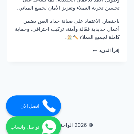
تحسين تجربة العملاء وتعزيز الأمان لجميع المباني.
باختصار، الاعتماد على صيانة حداد العين يضمن
أعمال حديدية فعّالة وآمنة، تركيب احترافي، وحماية
كاملة لجميع العملاء
.
حداد
إقرأ المزيد
في
العين
0561986146
ضمان
مدى
الحياة
اتصل الآن
© 2026 الواحة elwaha
تواصل واتساب