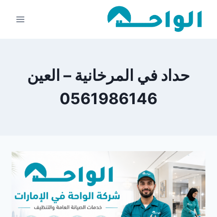
لتجاوز
لى
لمحتوى
حداد في المرخانية – العين
0561986146