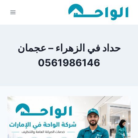
لتجاوز
لى
لمحتوى
حداد في الزهراء – عجمان
0561986146