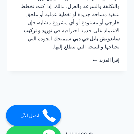
والتكلفة والسرعة والعزل. لذلك، إذا كنت تخطط
لتنفيذ مساحة جديدة أو تغطية عملية أو ملحق
خارجي أو مستودع أو أي مشروع مشابه، فإن
الاعتماد على خدمة احترافية في
توريد و تركيب
ساندوتش بانل في دبي
سيمنحك الجودة التي
تحتاجها والنتيجة التي تتطلع إليها.
توريد
إقرأ المزيد
و
تركيب
ساندوتش
بانل
في
دبي
0561986146
اتصل الآن