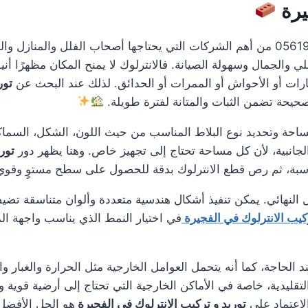
يرة
0561986146 من أهم الشركات التي يحتاجها أصحاب الفلل والمنازل
الجمال وسهولة الصيانة. فالانترلوك لا يمنح المكان مظهرًا أنيق
ات أو الأحواش أو الممرات أو الحدائق. لذلك عند البحث عن
تور
صحيحة تضمن الثبات والمتانة لفترة طويلة.
مساحة وتحديد نوع البلاط المناسب من حيث اللون، الشكل، السماك
لجانبية، لأن كل مساحة تحتاج إلى تجهيز خاص. وهنا يظهر دور
تور
ناسبة، ثم رص قطع الانترلوك بدقة للحصول على سطح مستوٍ وقو
 النهائي. يمكن تنفيذ أشكال هندسية متعددة وألوان متناسقة تضيف
ركيب الانترلوك في الفجيرة
في اختيار النمط الذي يناسب واجهة المن
 الحاجة، كما أنه يتحمل العوامل الخارجية مثل الحرارة والغبار و
 التقليدية، خاصة في الأماكن الخارجية التي تحتاج إلى أرضية قو
لاعتماد على
توريد و تركيب الانترلوك في الفجيرة
هو الحل الأفضل