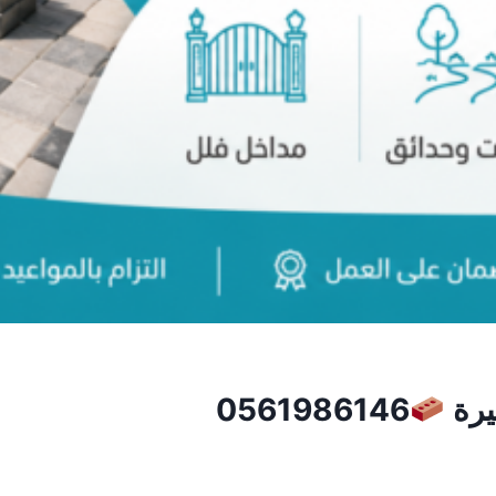
يرة
0561986146