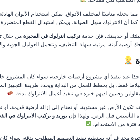
ا يجعله مناسبًا لمختلف الأذواق. يمكن استخدام الألوان الهادئة للم
ما أن الانترلوك سهل الصيانة، ويمكن استبدال القطع المتضررة ف
فيلتك أو حديقتك، فإن خدمة
تركيب انترلوك في الفجيرة
من خلال
ت
حك أرضية آمنة، مرتبة، سهلة التنظيف، وتتحمل العوامل الجوية وا
ة
ًا عند تنفيذ أي مشروع أرضيات خارجية، سواء كان المشروع خاص
بلاط فقط، بل يخطط للعمل من البداية ويحدد طريقة التجهيز المن
قاولين وفنيين لديهم خبرة في تنفيذ أعمال الانترلوك بدقة.
 فقد تكون الأرض غير مستوية، أو تحتاج إلى إزالة أرضية قديمة، أ
دة التأسيس قبل الرص. ولهذا فإن
توريد و تركيب الانترلوك في الف
د فترة من الاستخدام.
جيرة
محترف أنه يستطيع تنفيذ التصميم المطلوب بدقة، سواء كان تصمي