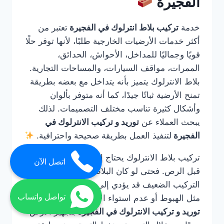
الفجيرة
خدمة
تركيب بلاط انترلوك في الفجيرة
تعتبر من
أكثر خدمات الأرضيات الخارجية طلبًا، لأنها توفر حلًا
قويًا وجماليًا للمداخل، الأحواش، الحدائق،
الممرات، مواقف السيارات، والمساحات التجارية.
بلاط الانترلوك يتميز بأنه يتداخل مع بعضه بطريقة
تمنح الأرضية ثباتًا جيدًا، كما أنه متوفر بألوان
وأشكال كثيرة تناسب مختلف التصميمات. لذلك
يبحث العملاء عن
توريد و تركيب الانترلوك في
الفجيرة
لتنفيذ العمل بطريقة صحيحة واحترافية.
تركيب بلاط الانترلوك يحتاج إلى خبرة في التأسيس
اتصل الآن
قبل الرص. فحتى لو كان البلاط عالي الجودة، فإن
التركيب الضعيف قد يؤدي إلى مشاكل مستقبلية
تواصل واتساب
مثل الهبوط أو عدم استواء الأرضية. لذلك تقوم
توريد و تركيب الانترلوك في الفجيرة
بتجهيز الأرض