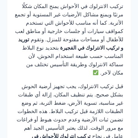
تركيب الانترلوك في الأحواش يمنح المكان شكلًا
مرتبًا ويمنع مشاكل الأرضيات غير المستوية أو تجمع
الأتربة. كما أنه مناسب للأحواش التي تستخدم
كمواقف سيارات أو جلسات خارجية أو مناطق لعب
للأطفال أو مساحات مفتوحة للمنزل. وتقوم
توريد
و تركيب الانترلوك في الفجيرة
بتحديد نوع البلاط
المناسب حسب طبيعة استخدام الحوش، لأن
سماكة الانترلوك وطريقة التأسيس تختلف من
مكان لآخر.
قبل تركيب الانترلوك، يجب تجهيز أرضية الحوش
بشكل صحيح. يتم تنظيف المكان، إزالة أي طبقات
غير مناسبة، تسوية الأرض، ضغط التربة، ثم وضع
الطبقات اللازمة قبل تركيب البلاط. هذه الخطوات
تضمن ثبات الأرضية وعدم حدوث هبوط أو فراغات
مع مرور الوقت. لذلك يعتبر التأسيس الجيد أهم
عامل في نجاح
تركيب انترلوك للأحواش في