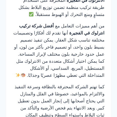
الانترلوك في الفجيرة
المحترفة على استخدام
طريقة تركيب منظمة تضمن توزيع البلاط بشكل
متساوٍ ومنع التحرك أو الهبوط مستقبلاً.
من أهم مميزات التعامل مع
أفضل شركة تركيب
انترلوك في الفجيرة
أنها تقدم لك أفكارًا وتصميمات
مختلفة تناسب شكل العقار. يمكن تنفيذ تصميم
بسيط بلون واحد، أو تصميم فاخر بأكثر من لون، أو
عمل حدود خارجية بلون مختلف لإبراز المساحة.
كما يمكن اختيار أشكال متعددة من الانترلوك مثل
المستطيل، المربع، السداسي، أو الأشكال
المتداخلة التي تعطي مظهرًا عصريًا وجذابًا.
كما تهتم الشركة المحترفة بالنظافة وسرعة التنفيذ
والالتزام بالمواعيد، خصوصًا في الفلل والمنازل
التي يحتاج أصحابها إلى إنجاز العمل بدون تعطيل
كبير. وبعد الانتهاء يتم فحص الأرضية والتأكد من
ثبات البلاط واستواء السطح وتنظيف المكان