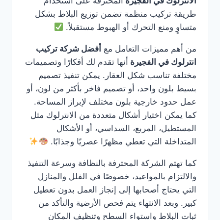
الانترلوك في الفجيرة
المحترفة على استخدام
طريقة تركيب منظمة تضمن توزيع البلاط بشكل
متساوٍ ومنع التحرك أو الهبوط مستقبلاً.
من أهم مميزات التعامل مع
أفضل شركة تركيب
انترلوك في الفجيرة
أنها تقدم لك أفكارًا وتصميمات
مختلفة تناسب شكل العقار. يمكن تنفيذ تصميم
بسيط بلون واحد، أو تصميم فاخر بأكثر من لون، أو
عمل حدود خارجية بلون مختلف لإبراز المساحة.
كما يمكن اختيار أشكال متعددة من الانترلوك مثل
المستطيل، المربع، السداسي، أو الأشكال
المتداخلة التي تعطي مظهرًا عصريًا وجذابًا.
كما تهتم الشركة المحترفة بالنظافة وسرعة التنفيذ
والالتزام بالمواعيد، خصوصًا في الفلل والمنازل
التي يحتاج أصحابها إلى إنجاز العمل بدون تعطيل
كبير. وبعد الانتهاء يتم فحص الأرضية والتأكد من
ثبات البلاط واستواء السطح وتنظيف المكان