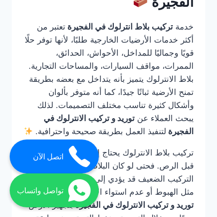
الفجيرة
خدمة
تركيب بلاط انترلوك في الفجيرة
تعتبر من
أكثر خدمات الأرضيات الخارجية طلبًا، لأنها توفر حلًا
قويًا وجماليًا للمداخل، الأحواش، الحدائق،
الممرات، مواقف السيارات، والمساحات التجارية.
بلاط الانترلوك يتميز بأنه يتداخل مع بعضه بطريقة
تمنح الأرضية ثباتًا جيدًا، كما أنه متوفر بألوان
وأشكال كثيرة تناسب مختلف التصميمات. لذلك
يبحث العملاء عن
توريد و تركيب الانترلوك في
الفجيرة
لتنفيذ العمل بطريقة صحيحة واحترافية.
تركيب بلاط الانترلوك يحتاج إلى خبرة في التأسيس
اتصل الآن
قبل الرص. فحتى لو كان البلاط عالي الجودة، فإن
التركيب الضعيف قد يؤدي إلى مشاكل مستقبلية
تواصل واتساب
مثل الهبوط أو عدم استواء الأرضية. لذلك تقوم
توريد و تركيب الانترلوك في الفجيرة
بتجهيز الأرض