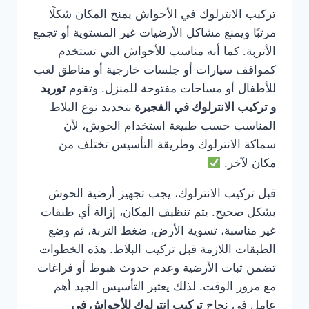
تركيب الانترلوك في الأحواش يمنح المكان شكلًا
مرتبًا ويمنع مشاكل الأرضيات غير المستوية أو تجمع
الأتربة. كما أنه مناسب للأحواش التي تستخدم
كمواقف سيارات أو جلسات خارجية أو مناطق لعب
للأطفال أو مساحات مفتوحة للمنزل. وتقوم
توريد
و تركيب الانترلوك في الفجيرة
بتحديد نوع البلاط
المناسب حسب طبيعة استخدام الحوش، لأن
سماكة الانترلوك وطريقة التأسيس تختلف من
مكان لآخر.
قبل تركيب الانترلوك، يجب تجهيز أرضية الحوش
بشكل صحيح. يتم تنظيف المكان، إزالة أي طبقات
غير مناسبة، تسوية الأرض، ضغط التربة، ثم وضع
الطبقات اللازمة قبل تركيب البلاط. هذه الخطوات
تضمن ثبات الأرضية وعدم حدوث هبوط أو فراغات
مع مرور الوقت. لذلك يعتبر التأسيس الجيد أهم
عامل في نجاح
تركيب انترلوك للأحواش في