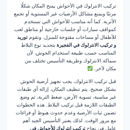
تركيب الانترلوك في الأحواش يمنح المكان شكلًا
مرتبًا ويمنع مشاكل الأرضيات غير المستوية أو تجمع
الأتربة. كما أنه مناسب للأحواش التي تستخدم
كمواقف سيارات أو جلسات خارجية أو مناطق لعب
للأطفال أو مساحات مفتوحة للمنزل. وتقوم
توريد
و تركيب الانترلوك في الفجيرة
بتحديد نوع البلاط
المناسب حسب طبيعة استخدام الحوش، لأن
سماكة الانترلوك وطريقة التأسيس تختلف من
مكان لآخر.
قبل تركيب الانترلوك، يجب تجهيز أرضية الحوش
بشكل صحيح. يتم تنظيف المكان، إزالة أي طبقات
غير مناسبة، تسوية الأرض، ضغط التربة، ثم وضع
الطبقات اللازمة قبل تركيب البلاط. هذه الخطوات
تضمن ثبات الأرضية وعدم حدوث هبوط أو فراغات
مع مرور الوقت. لذلك يعتبر التأسيس الجيد أهم
عامل في نجاح
تركيب انترلوك للأحواش في