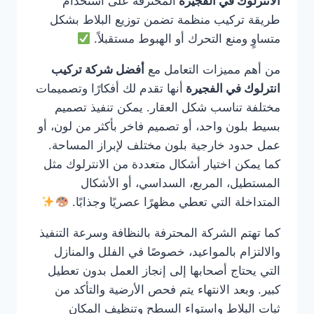
الانترلوك في الفجيرة
المحترفة على استخدام
طريقة تركيب منظمة تضمن توزيع البلاط بشكل
متساوٍ ومنع التحرك أو الهبوط مستقبلاً.
من أهم مميزات التعامل مع
أفضل شركة تركيب
انترلوك في الفجيرة
أنها تقدم لك أفكارًا وتصميمات
مختلفة تناسب شكل العقار. يمكن تنفيذ تصميم
بسيط بلون واحد، أو تصميم فاخر بأكثر من لون، أو
عمل حدود خارجية بلون مختلف لإبراز المساحة.
كما يمكن اختيار أشكال متعددة من الانترلوك مثل
المستطيل، المربع، السداسي، أو الأشكال
المتداخلة التي تعطي مظهرًا عصريًا وجذابًا.
كما تهتم الشركة المحترفة بالنظافة وسرعة التنفيذ
والالتزام بالمواعيد، خصوصًا في الفلل والمنازل
التي يحتاج أصحابها إلى إنجاز العمل بدون تعطيل
كبير. وبعد الانتهاء يتم فحص الأرضية والتأكد من
ثبات البلاط واستواء السطح وتنظيف المكان