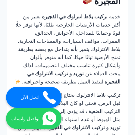
الفجيرة
خدمة
تركيب بلاط انترلوك في الفجيرة
تعتبر من
أكثر خدمات الأرضيات الخارجية طلبًا، لأنها توفر حلًا
قويًا وجماليًا للمداخل، الأحواش، الحدائق،
الممرات، مواقف السيارات، والمساحات التجارية.
بلاط الانترلوك يتميز بأنه يتداخل مع بعضه بطريقة
تمنح الأرضية ثباتًا جيدًا، كما أنه متوفر بألوان
وأشكال كثيرة تناسب مختلف التصميمات. لذلك
يبحث العملاء عن
توريد و تركيب الانترلوك في
الفجيرة
لتنفيذ العمل بطريقة صحيحة واحترافية.
تركيب بلاط الانترلوك يحتاج إلى خبرة في التأسيس
اتصل الآن
قبل الرص. فحتى لو كان البلاط عالي الجودة، فإن
التركيب الضعيف قد يؤدي إلى مشاكل مستقبلية
تواصل واتساب
مثل الهبوط أو عدم استواء الأرضية. لذلك تقوم
توريد و تركيب الانترلوك في الفجيرة
بتجهيز الأرض