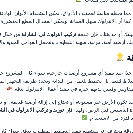
ا يجعله مناسبًا لمختلف الأذواق. يمكن استخدام الألوان الهادئة للم
ما أن الانترلوك سهل الصيانة، ويمكن استبدال القطع المتضررة ف
فيلتك أو حديقتك، فإن خدمة
تركيب انترلوك في الشارقة
من خلال
ت
حك أرضية آمنة، مرتبة، سهلة التنظيف، وتتحمل العوامل الجوية وا
قة
دًا عند تنفيذ أي مشروع أرضيات خارجية، سواء كان المشروع خاص
بلاط فقط، بل يخطط للعمل من البداية ويحدد طريقة التجهيز المن
قاولين وفنيين لديهم خبرة في تنفيذ أعمال الانترلوك بدقة.
 فقد تكون الأرض غير مستوية، أو تحتاج إلى إزالة أرضية قديمة، أ
دة التأسيس قبل الرص. ولهذا فإن
توريد و تركيب الانترلوك في الش
د فترة من الاستخدام.
ارقة
محترف أنه يستطيع تنفيذ التصميم المطلوب بدقة، سواء كان تصم