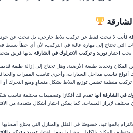
الشارقة
قة
فأنت لا تبحث فقط عن تركيب بلاط خارجي، بل تبحث عن جودة 
ت التي تحتاج إلى مهارة عالية في التركيب، لأن أي خطأ بسيط في 
يجب اختيار
توريد و تركيب الانترلوك في الشارقة
لديها فريق متخص
 المكان وتحديد طبيعة الأرضية، وهل تحتاج إلى إزالة طبقة قديمة
اك أنواع تناسب مداخل السيارات، وأخرى تناسب الممرات والحدا
ركيب منظمة تضمن توزيع البلاط بشكل متساوٍ ومنع التحرك أو ال
وك في الشارقة
أنها تقدم لك أفكارًا وتصميمات مختلفة تناسب شكل
مختلف لإبراز المساحة. كما يمكن اختيار أشكال متعددة من الان
لتزام بالمواعيد، خصوصًا في الفلل والمنازل التي يحتاج أصحابها إل
وتنظيف المكان بالكامل. وهذا ما يجعل اختيار
توريد و تركيب الان