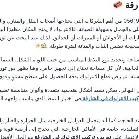
ارقة
0561986146 من أهم الشركات التي يحتاجها أصحاب الفلل والمنازل
الجمال وسهولة الصيانة. فالانترلوك لا يمنح المكان مظهرًا أنيق
ات أو الأحواش أو الممرات أو الحدائق. لذلك عند البحث عن
تور
صحيحة تضمن الثبات والمتانة لفترة طويلة.
مساحة وتحديد نوع البلاط المناسب من حيث اللون، الشكل، السماك
لجانبية، لأن كل مساحة تحتاج إلى تجهيز خاص. وهنا يظهر دور
تور
ناسبة، ثم رص قطع الانترلوك بدقة للحصول على سطح مستوٍ وقو
 النهائي. يمكن تنفيذ أشكال هندسية متعددة وألوان متناسقة تضيف
ركيب الانترلوك في الشارقة
في اختيار النمط الذي يناسب واجهة الم
د الحاجة، كما أنه يتحمل العوامل الخارجية مثل الحرارة والغبار و
 التقليدية، خاصة في الأماكن الخارجية التي تحتاج إلى أرضية قو
لاعتماد على
توريد و تركيب الانترلوك في الشارقة
هو الحل الأفضل