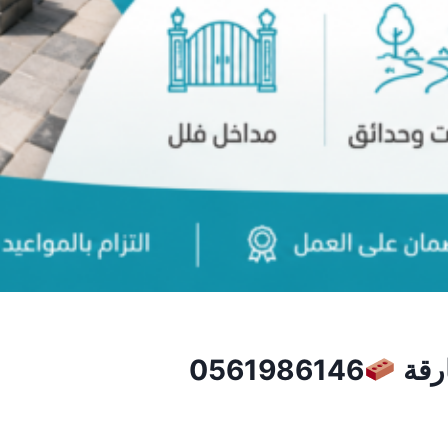
ارقة
0561986146