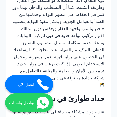
قوة اللحام، دقة المفصلات أو السكة، نوع القفل،
وطريقة التثبيت. كما أن التشطيب والدهان لهما دور
كبير في الحفاظ على مظهر البوابة وحمايتها من
الصدأ والعوامل الجوية. ويمكن تنفيذ البوابة بتصميم
خاص يناسب واجهة العقار ويعكس ذوق المالك.
اختيار
تركيب نوافذ حديد في دبي
لتركيب البوابات
يمنحك خدمة متكاملة تشمل التصميم، التصنيع،
الدهان، التركيب، والصيانة عند الحاجة. كما يساعدك
في الحصول على بوابة قوية تعمل بسهولة وتتحمل
الاستخدام اليومي. إذا كنت ترغب في بوابة حديد
تجمع بين الأمان والفخامة والمتانة، فالتعامل مع
شركة حدادة محترفة في دبي هو الحل الأفضل.
اتصل الآن
حداد طوارئ في دبي
تواصل واتساب
عند حدوث مشكلة مفاجئة في باب حديد أو بوابة أو