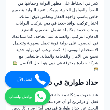
كبير في الحفاظ على مظهر البوابة وحمايتها من
الصدأ والعوامل الجوية. ويمكن تنفيذ البوابة بتصميم
خاص يناسب واجهة العقار ويعكس ذوق المالك.
اختيار
تركيب نوافذ حديد في دبي
لتركيب البوابات
يمنحك خدمة متكاملة تشمل التصميم، التصنيع،
الدهان، التركيب، والصيانة عند الحاجة. كما يساعدك
في الحصول على بوابة قوية تعمل بسهولة وتتحمل
الاستخدام اليومي. إذا كنت ترغب في بوابة حديد
تجمع بين الأمان والفخامة والمتانة، فالتعامل مع
شركة حدادة محترفة في دبي هو الحل الأفضل.
اتصل الآن
حداد طوارئ في دبي
عند حدوث مشكلة مفاجئة في باب حديد أو بوابة أو
تواصل واتساب
قفل أو درابزين أو أي جزء معدني مهم، يصبح
البحث عن
حداد طوارئ في دبي
أمرًا ضروريًا. بعض