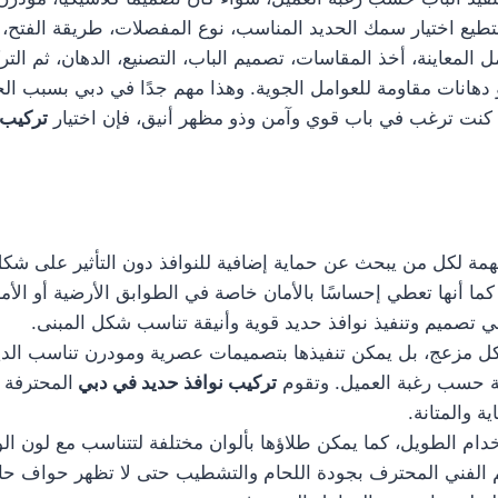
يع اختيار سمك الحديد المناسب، نوع المفصلات، طريقة الفتح، و
لمعاينة، أخذ المقاسات، تصميم الباب، التصنيع، الدهان، ثم الت
 دهانات مقاومة للعوامل الجوية. وهذا مهم جدًا في دبي بسبب الح
 كنت ترغب في باب قوي وآمن وذو مظهر أنيق، فإن اختيار
تركيب 
ة لكل من يبحث عن حماية إضافية للنوافذ دون التأثير على شكل ا
ا أنها تعطي إحساسًا بالأمان خاصة في الطوابق الأرضية أو الأما
تصميم وتنفيذ نوافذ حديد قوية وأنيقة تناسب شكل المبنى.
 شكل مزعج، بل يمكن تنفيذها بتصميمات عصرية ومودرن تناسب ال
 حسب رغبة العميل. وتقوم
تركيب نوافذ حديد في دبي
المحترفة ب
 والمتانة.
دام الطويل، كما يمكن طلاؤها بألوان مختلفة لتتناسب مع لون الو
هتم الفني المحترف بجودة اللحام والتشطيب حتى لا تظهر حواف ح