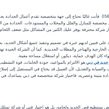
عند البحث عن تركيب نوافذ حديد في دبي 0561986146 فأنت غالبًا تحتاج إلى جهة متخصصة ت
 مخصصة للمنازل والفلل والمحلات والمستودعات. الحدادة من الخد
ار شركة محترفة يوفر عليك الكثير من المشاكل مثل ضعف اللحا
د على فنيين لديهم خبرة في تصميم وتنفيذ جميع أشكال الحديد، بد
الخارجية والهناجر والمظلات الحديدية. كما أن الشركة الجيدة تهتم
 كان الهدف حماية، ديكور، أو استغلال مساحة معينة.
 حديد في دبي
هو الالتزام بالمواعيد، جودة الخامات، قوة التشطي
لصيانة والتعديل، لأن العميل قد يحتاج في المستقبل إلى إصلاح أو
ادة متينة وعصرية، فاختيار شركة متخصصة في دبي يساعدك في ا
تطيع قص الحديد ولحامه، بل هو اختيار فني أو شركة تمتلك الخ