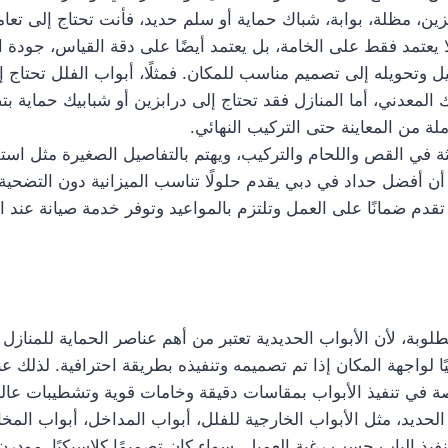
ين، مظلة، بوابة، شباك حماية أو سلم حديد، فأنت تحتاج إلى تعا
 يعتمد فقط على الخامة، بل يعتمد أيضًا على دقة القياس، جودة ا
تحويله إلى تصميم مناسب للمكان. فمثلًا، أبواب الفلل تحتاج إل
ك المعدني، أما المنازل فقد تحتاج إلى درابزين أو شبابيك حماية 
 من المعاينة حتى التركيب النهائي.
 في القص واللحام والتركيب، ويهتم بالتفاصيل الصغيرة مثل است
 أفضل حداد في دبي يقدم حلولًا تناسب الميزانية دون التضحية ب
تقدم ضمانًا على العمل وتلتزم بالمواعيد وتوفر خدمة صيانة عند
وبة، لأن الأبواب الحديدية تعتبر من أهم عناصر الحماية للمنازل و
يًا لواجهة المكان إذا تم تصميمه وتنفيذه بطريقة احترافية. لذلك
في تنفيذ الأبواب بمقاسات دقيقة وخامات قوية وتشطيبات عالية
حديد، مثل الأبواب الخارجية للفلل، أبواب المداخل، أبواب المخا
فيذ الباب حسب رغبة العميل، سواء كان تصميمًا كلاسيكيًا، مودرن، 