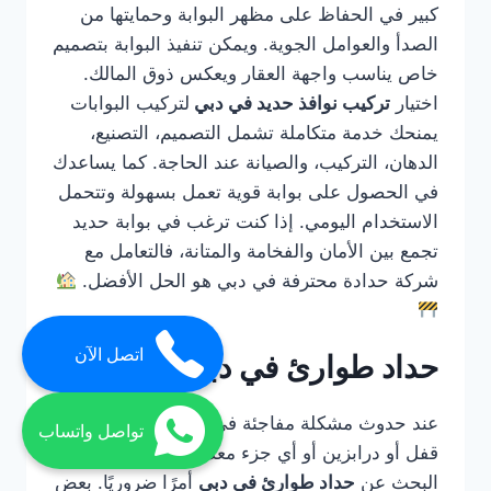
كبير في الحفاظ على مظهر البوابة وحمايتها من
الصدأ والعوامل الجوية. ويمكن تنفيذ البوابة بتصميم
خاص يناسب واجهة العقار ويعكس ذوق المالك.
اختيار
تركيب نوافذ حديد في دبي
لتركيب البوابات
يمنحك خدمة متكاملة تشمل التصميم، التصنيع،
الدهان، التركيب، والصيانة عند الحاجة. كما يساعدك
في الحصول على بوابة قوية تعمل بسهولة وتتحمل
الاستخدام اليومي. إذا كنت ترغب في بوابة حديد
تجمع بين الأمان والفخامة والمتانة، فالتعامل مع
شركة حدادة محترفة في دبي هو الحل الأفضل.
اتصل الآن
حداد طوارئ في دبي
عند حدوث مشكلة مفاجئة في باب حديد أو بوابة أو
تواصل واتساب
قفل أو درابزين أو أي جزء معدني مهم، يصبح
البحث عن
حداد طوارئ في دبي
أمرًا ضروريًا. بعض