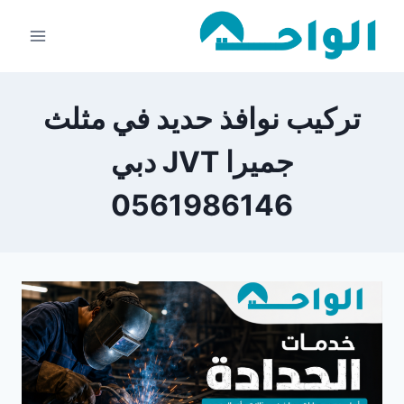
لتجاوز
لى
لمحتوى
تركيب نوافذ حديد في مثلث
جميرا JVT دبي
0561986146