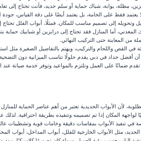
ين، مظلة، بوابة، شباك حماية أو سلم حديد، فأنت تحتاج إلى تعا
 يعتمد فقط على الخامة، بل يعتمد أيضًا على دقة القياس، جودة ا
تحويله إلى تصميم مناسب للمكان. فمثلًا، أبواب الفلل تحتاج إل
ك المعدني، أما المنازل فقد تحتاج إلى درابزين أو شبابيك حماية 
 من المعاينة حتى التركيب النهائي.
 في القص واللحام والتركيب، ويهتم بالتفاصيل الصغيرة مثل است
 أفضل حداد في دبي يقدم حلولًا تناسب الميزانية دون التضحية ب
تقدم ضمانًا على العمل وتلتزم بالمواعيد وتوفر خدمة صيانة عند
وبة، لأن الأبواب الحديدية تعتبر من أهم عناصر الحماية للمنازل و
يًا لواجهة المكان إذا تم تصميمه وتنفيذه بطريقة احترافية. لذلك
في تنفيذ الأبواب بمقاسات دقيقة وخامات قوية وتشطيبات عالية
حديد، مثل الأبواب الخارجية للفلل، أبواب المداخل، أبواب المخا
فيذ الباب حسب رغبة العميل، سواء كان تصميمًا كلاسيكيًا، مودرن، 