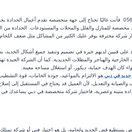
عند البحث عن تركيب نوافذ حديد في دبي 0561986146 فأنت غالبًا تحتاج إلى جهة متخصصة ت
 مخصصة للمنازل والفلل والمحلات والمستودعات. الحدادة من الخد
ار شركة محترفة يوفر عليك الكثير من المشاكل مثل ضعف اللحا
د على فنيين لديهم خبرة في تصميم وتنفيذ جميع أشكال الحديد، بد
الخارجية والهناجر والمظلات الحديدية. كما أن الشركة الجيدة تهتم
 كان الهدف حماية، ديكور، أو استغلال مساحة معينة.
 حديد في دبي
هو الالتزام بالمواعيد، جودة الخامات، قوة التشطي
لصيانة والتعديل، لأن العميل قد يحتاج في المستقبل إلى إصلاح أو
ادة متينة وعصرية، فاختيار شركة متخصصة في دبي يساعدك في ا
تطيع قص الحديد ولحامه، بل هو اختيار فني أو شركة تمتلك الخ