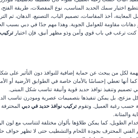
يع اختيار سمك الحديد المناسب، نوع المفصلات، طريقة الفتح، و
لمعاينة، أخذ المقاسات، تصميم الباب، التصنيع، الدهان، ثم الت
 دهانات مقاومة للعوامل الجوية. وهذا مهم جدًا في دبي بسبب الح
 كنت ترغب في باب قوي وآمن وذو مظهر أنيق، فإن اختيار
تركيب 
ة لكل من يبحث عن حماية إضافية للنوافذ دون التأثير على شكل ا
ا أنها تعطي إحساسًا بالأمان خاصة في الطوابق الأرضية أو الأما
تصميم وتنفيذ نوافذ حديد قوية وأنيقة تناسب شكل المبنى.
 شكل مزعج، بل يمكن تنفيذها بتصميمات عصرية ومودرن تناسب ال
 حسب رغبة العميل. وتقوم
تركيب نوافذ حديد في دبي
المحترفة ب
 والمتانة.
دام الطويل، كما يمكن طلاؤها بألوان مختلفة لتتناسب مع لون الو
هتم الفني المحترف بجودة اللحام والتشطيب حتى لا تظهر حواف ح