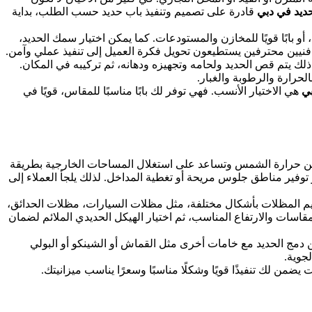
حديد في دبي
قادرة على تصميم وتنفيذ باب حديد حسب الطلب، بداية
أو بابًا قويًا للمخازن والمستودعات. كما يمكن اختيار سمك الحديد،
فنيين محترفين يستطيعون تحويل فكرة العميل إلى تنفيذ عملي وآمن.
ذلك يتم قص الحديد ولحامه وتجهيزه ودهانه، ثم تركيبه في المكان.
لحرارة والرطوبة والغبار.
بي
هي الاختيار الأنسب. فهي توفر لك بابًا مناسبًا للمقاس، قويًا في
 من حرارة الشمس وتساعد على استغلال المساحات الخارجية بطريقة
 توفير مناطق جلوس مريحة أو تغطية المداخل. لذلك يلجأ العملاء إلى
 تصميم المظلات بأشكال مختلفة، مثل مظلات السيارات، مظلات الحدائق،
قاسات والارتفاع المناسب، ثم اختيار الهيكل الحديدي الملائم لضمان
كن دمج الحديد مع خامات أخرى مثل القماش أو الشينكو أو البولي
جوية.
من لك تنفيذًا قويًا وشكلًا مناسبًا وسعرًا يناسب ميزانيتك.