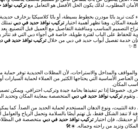
لأمان المطلوب، لذلك يكون الحل الأفضل هو التعامل مع
تركيب نوافذ 
نت تريد بابًا مودرن بخطوط بسيطة، أو بابًا كلاسيكيًا بزخارف حديدية، 
يعة المكان. وهنا تظهر أهمية اختيار
تركيب نوافذ حديد في دبي
تمتلك 
اقتراح التصميم المناسب ومناقشة التفاصيل مع العميل قبل التصنيع. بعد 
ة للحفاظ على الباب لفترة طويلة، خاصة في أجواء دبي التي قد تتأثر با
إن خدمة تفصيل أبواب حديد في دبي من خلال
تركيب نوافذ حديد في د
 🚪✨
والمواقف والمداخل والاستراحات، لأن المظلات الحديدية توفر حماية
لعناصر الأساسية التي يحتاجها الكثير من العملاء لحماية السيارات أو
ناسب المكان.
واع الأخرى، خصوصًا إذا تم تنفيذها بخامة جيدة وتركيب احترافي. ويمكن
 وتقوم
تركيب نوافذ حديد في دبي
المتخصصة بمعاينة المكان وتحديد الم
 دقة التثبيت، ونوع الدهان المستخدم لحماية الحديد من الصدأ. كما يم
ا تنفذ الشكل فقط، بل تهتم أيضًا بالسلامة وتحمل الرياح والعوامل ال
أو حديقتك، فإن اختيار
تركيب نوافذ حديد في دبي
متخصصة في المظلات يض
كان وتزيد من راحته وجماله. ☀️🛠️