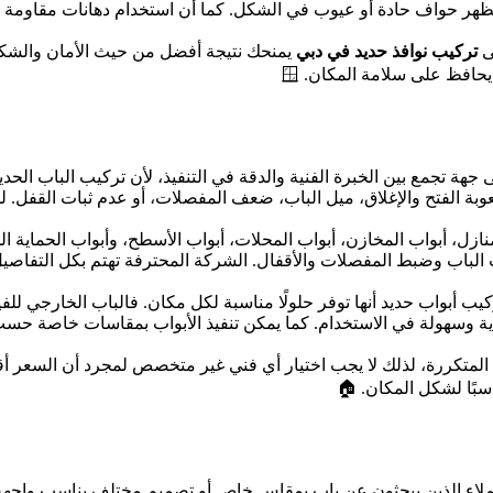
تظهر حواف حادة أو عيوب في الشكل. كما أن استخدام دهانات مقاومة 
لى
تركيب نوافذ حديد في دبي
يمنحك نتيجة أفضل من حيث الأمان والشكل
يحافظ على سلامة المكان. 🪟
 جهة تجمع بين الخبرة الفنية والدقة في التنفيذ، لأن تركيب الباب الحد
 الفتح والإغلاق، ميل الباب، ضعف المفصلات، أو عدم ثبات القفل. لذ
زل، أبواب المخازن، أبواب المحلات، أبواب الأسطح، وأبواب الحماية الخ
ب الباب وضبط المفصلات والأقفال. الشركة المحترفة تهتم بكل التفاصيل 
يب أبواب حديد أنها توفر حلولًا مناسبة لكل مكان. فالباب الخارجي للفي
اية وسهولة في الاستخدام. كما يمكن تنفيذ الأبواب بمقاسات خاصة حسب
 المتكررة، لذلك لا يجب اختيار أي فني غير متخصص لمجرد أن السعر أق
اسبًا لشكل المكان. 🏠
اء الذين يبحثون عن باب بمقاس خاص أو تصميم مختلف يناسب واجهة المن