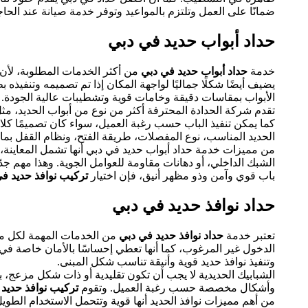
ضمانًا على العمل وتلتزم بالمواعيد وتوفر خدمة صيانة عند ال
حداد أبواب حديد في دبي
خدمة
حداد أبواب حديد في دبي
من أكثر الخدمات المطلوبة، لأن ا
يضيف أيضًا شكلًا جماليًا لواجهة المكان إذا تم تصميمه وتنفيذه
الأبواب بمقاسات دقيقة وخامات قوية وتشطيبات عالية الجودة.
تقدم شركة الحدادة المحترفة أكثر من نوع من أبواب الحديد، مثل 
كما يمكن تنفيذ الباب حسب رغبة العميل، سواء كان تصميمًا كلاسي
الحديد المناسب، نوع المفصلات، طريقة الفتح، ونظام القفل بما 
من مميزات خدمة حداد أبواب حديد في دبي أنها تشمل المعاينة، أ
الشبك الداخلي، أو دهانات مقاومة للعوامل الجوية. وهذا مهم ج
باب قوي وآمن وذو مظهر أنيق، فإن اختيار
تركيب نوافذ حديد ف
حداد نوافذ حديد في دبي
تعتبر خدمة
حداد نوافذ حديد في دبي
من الخدمات المهمة لكل من 
الدخول غير المرغوب، كما أنها تعطي إحساسًا بالأمان خاصة في ا
وتنفيذ نوافذ حديد قوية وأنيقة تناسب شكل المبنى.
الشبابيك الحديدية لا يجب أن تكون تقليدية أو ذات شكل مزعج
وأشكال مخصصة حسب رغبة العميل. وتقوم
تركيب نوافذ حديد
من أهم مميزات نوافذ الحديد أنها قوية وتتحمل الاستخدام الطويل