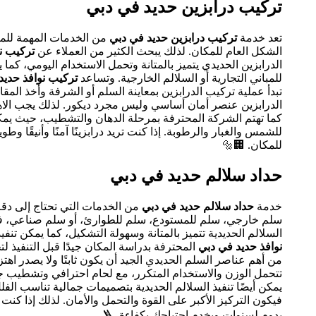
تركيب درابزين حديد في دبي
تعد خدمة
تركيب درابزين حديد في دبي
من الخدمات المهمة للمنا
الشكل العام للمكان. لذلك يبحث الكثير من العملاء عن
تركيب ن
الدرابزين الحديدي يتميز بالمتانة وتحمل الاستخدام اليومي، 
للمباني التجارية أو السلالم الخارجية. وتساعد
تركيب نوافذ حدي
تبدأ عملية تركيب الدرابزين بمعاينة السلم أو الشرفة وأخذ المق
الدرابزين عنصر أمان أساسي وليس مجرد ديكور. لذلك يجب الاهتم
كما تهتم الشركة المحترفة بمرحلة الدهان والتشطيب، حيث يمكن
للشمس والغبار والرطوبة. إذا كنت تريد درابزينًا آمنًا وأنيقًا وط
للمكان. 🏢🔩
حداد سلالم حديد في دبي
خدمة
حداد سلالم حديد في دبي
من الخدمات التي تحتاج إلى دقة 
سلم خارجي، سلم للمستودع، سلم للطوارئ، أو سلم صناعي، فم
السلالم الحديدية تتميز بالمتانة وسهولة التشكيل، كما يمكن تن
نوافذ حديد في دبي
المحترفة بدراسة المكان جيدًا قبل التنفيذ لت
من أهم عناصر السلم الحديدي الجيد أن يكون ثابتًا ولا يصدر اه
تتحمل الوزن والاستخدام المتكرر، مع لحام احترافي وتشطيب جيد
يمكن أيضًا تنفيذ السلالم الحديدية بتصميمات جمالية تناسب الف
فيكون التركيز الأكبر على القوة والتحمل والأمان. لذلك إذا ك
يدوم لسنوات ويخدم احتياجك بكفاءة. 🪜