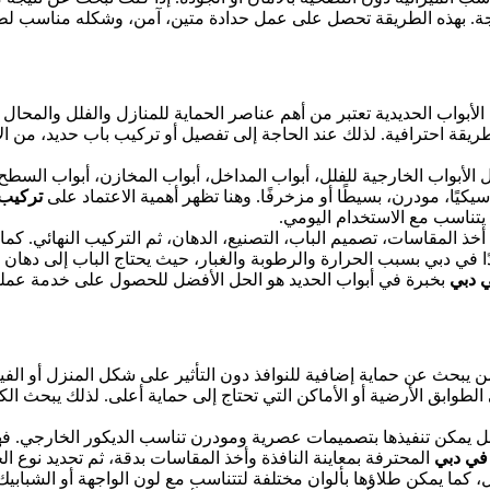
حاجة. بهذه الطريقة تحصل على عمل حدادة متين، آمن، وشكله مناسب لطب
لأبواب الحديدية تعتبر من أهم عناصر الحماية للمنازل والفلل والمحال وا
 بطريقة احترافية. لذلك عند الحاجة إلى تفصيل أو تركيب باب حديد، من 
الأبواب الخارجية للفلل، أبواب المداخل، أبواب المخازن، أبواب السطح، 
كيًا، مودرن، بسيطًا أو مزخرفًا. وهنا تظهر أهمية الاعتماد على
تركيب 
يتناسب مع الاستخدام اليومي.
خذ المقاسات، تصميم الباب، التصنيع، الدهان، ثم التركيب النهائي. كم
دًا في دبي بسبب الحرارة والرطوبة والغبار، حيث يحتاج الباب إلى ده
ي دبي
بخبرة في أبواب الحديد هو الحل الأفضل للحصول على خدمة عملي
يبحث عن حماية إضافية للنوافذ دون التأثير على شكل المنزل أو الفيل
لطوابق الأرضية أو الأماكن التي تحتاج إلى حماية أعلى. لذلك يبحث الك
، بل يمكن تنفيذها بتصميمات عصرية ومودرن تناسب الديكور الخارجي
 في دبي
المحترفة بمعاينة النافذة وأخذ المقاسات بدقة، ثم تحديد نوع ا
، كما يمكن طلاؤها بألوان مختلفة لتتناسب مع لون الواجهة أو الشبابيك