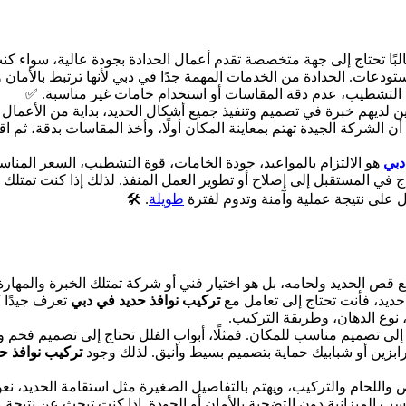
ن تركيب نوافذ حديد في دبي 0561986146 فأنت غالبًا تحتاج إلى جهة متخصصة تقدم أعمال الحدادة بج
دعات. الحدادة من الخدمات المهمة جدًا في دبي لأنها ترتبط بالأمان 
التشطيب، عدم دقة المقاسات أو استخدام خامات غير مناسبة. ✅
ين لديهم خبرة في تصميم وتنفيذ جميع أشكال الحديد، بداية من الأعمال
ا أن الشركة الجيدة تهتم بمعاينة المكان أولًا، وأخذ المقاسات بدقة، 
دبي
هو الالتزام بالمواعيد، جودة الخامات، قوة التشطيب، السعر المن
ج في المستقبل إلى إصلاح أو تطوير العمل المنفذ. لذلك إذا كنت تمتلك 
لى نتيجة عملية وآمنة وتدوم لفترة
طويلة
. 🛠️
لحديد ولحامه، بل هو اختيار فني أو شركة تمتلك الخبرة والمهارة ف
 حديد، فأنت تحتاج إلى تعامل مع
تركيب نوافذ حديد في دبي
تعرف جيدًا 
 نوع الدهان، وطريقة التركيب.
 تصميم مناسب للمكان. فمثلًا، أبواب الفلل تحتاج إلى تصميم فخم وقو
 درابزين أو شبابيك حماية بتصميم بسيط وأنيق. لذلك وجود
تركيب نوافذ ح
واللحام والتركيب، ويهتم بالتفاصيل الصغيرة مثل استقامة الحديد، ن
ب الميزانية دون التضحية بالأمان أو الجودة. إذا كنت تبحث عن نتيجة