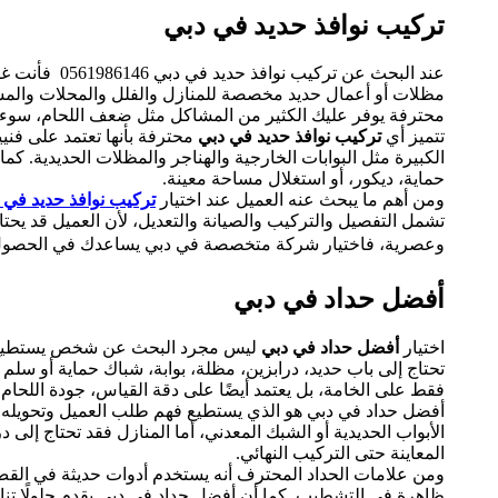
تركيب نوافذ حديد في دبي
عند البحث ع
مظلات أو أعمال حديد مخصصة للمنازل والفلل والمحلات والمستو
محترفة يوفر عليك الكثير من المشاكل مثل ضعف اللحام، سوء 
تتميز أي
تركيب نوافذ حديد في دبي
محترفة بأنها تعتمد على فني
الكبيرة مثل البوابات الخارجية والهناجر والمظلات الحديدية. كم
حماية، ديكور، أو استغلال مساحة معينة.
ومن أهم ما يبحث عنه العميل عند اختيار
تركيب نوافذ حديد في 
تشمل التفصيل والتركيب والصيانة والتعديل، لأن العميل قد يحتا
وعصرية، فاختيار شركة متخصصة في دبي يساعدك في الحصول ع
أفضل حداد في دبي
اختيار
أفضل حداد في دبي
ليس مجرد البحث عن شخص يستطيع قص ا
تحتاج إلى باب حديد، درابزين، مظلة، بوابة، شباك حماية أو سلم
فقط على الخامة، بل يعتمد أيضًا على دقة القياس، جودة اللحام،
أفضل حداد في دبي هو الذي يستطيع فهم طلب العميل وتحويله إلى
الأبواب الحديدية أو الشبك المعدني، أما المنازل فقد تحتاج إلى
المعاينة حتى التركيب النهائي.
ومن علامات الحداد المحترف أنه يستخدم أدوات حديثة في القص 
ظاهرة في التشطيب. كما أن أفضل حداد في دبي يقدم حلولًا تناس