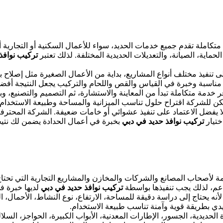
متكاملة تقدم جميع خدمات الحديد، سواء للأعمال السكنية أو التجارية أ
لحماية، الصيانة، والتعديلات الحديدية المختلفة. لذلك تعتبر
تركيب نوافذ
ًا على تنفيذ مختلف أنواع المشاريع، بداية من الأعمال الصغيرة مثل إصلا
مناسبة وخبرة في القياس والقص واللحام والتركيب يجعل النتيجة أفضل
فر خدمة متكاملة تبدأ من المعاينة والاستشارة، ثم التصميم والتصنيع، و
ن للشركة اقتراح حلول تناسب الميزانية والمساحة وطبيعة الاستخدام.
ذلك لا يفضل الاعتماد على تنفيذ عشوائي أو خامات ضعيفة. الشركة المح
ختيار
تركيب نوافذ حديد في دبي
بخبرة في أعمال الحدادة يضمن لك نتيج
 لأصحاب المصانع والشركات والمخازن والمشاريع التجارية التي تحتاج 
عم، لذلك يجب تنفيذها بواسطة
تركيب نوافذ حديد في دبي
لديها خبرة في
، لأنه يحتاج إلى دراسة دقيقة للمساحة، الارتفاع، نوع النشاط، الأحمال، 
ديدي بطريقة قوية وآمنة تناسب طبيعة الاستخدام.
ديدية، الجسور، الإطارات المعدنية، الأبواب الكبيرة، الحواجز، السلالم