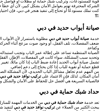
قوية للمستودعات، وتركيب شبك حماية أو مظلات أو فواصل حديدي
الشركة المحترفة تهتم بعوامل الأمان بشكل كبير، لأن أي خطأ في
كنت تملك مستودعًا أو تحتاج إلى تنفيذ هنجر في دبي، فإن اختيا
🏗️
صيانة أبواب حديد في دبي
خدمة
صيانة أبواب حديد في دبي
مطلوبة باستمرار لأن الأبواب ا
ضعف المفصلات، تلف القفل، أو وجود صوت مزعج أثناء الحركة
وكفاءة.
الصيانة المنتظمة تساعد على إطالة عمر الباب وتجنب استبداله 
وتحديد سبب المشكلة، سواء كانت في المفصلات، الإطار، القفل، ا
تشمل صيانة أبواب الحديد إعادة ضبط الباب إذا كان مائلًا، تغيير
قطع حماية أو تقوية للباب إذا كان يحتاج إلى دعم إضافي.
من المهم عدم تجاهل مشاكل الباب الحديدي، لأن المشكلة الصغي
أمان المكان. لذلك فإن الاعتماد على
تركيب نوافذ حديد في دبي
فالصيانة السريعة هي أفضل حل للحفاظ على الأمان والشكل وا
حداد شبك حماية في دبي
تعد خدمة
حداد شبك حماية في دبي
من الخدمات المهمة للمنازل 
يبحث الكثير من العملاء عن
تركيب نوافذ حديد في دبي
لتنفيذ 