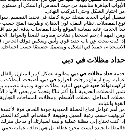
الأبواب الجاهزة مناسبة من حيث المقاس أو الشكل أو مستوى ا
من اختيار الشكل وحتى التركيب النهائي.
تفصيل أبواب الحديد يمنحك حرية كاملة في تحديد التصميم، سواء ك
نوع المفصلات، نظام القفل، لون الدهان، وطريقة الفتح حسب طب
تبدأ الخدمة عادة بمعاينة الموقع وأخذ المقاسات بدقة، ثم يتم 
ومن المهم أن يتم استخدام دهانات مقاومة للصدأ والعوامل الجوي
إذا كنت تبحث عن باب حديد قوي وأنيق ويعكس ذوقك الخاص، ف
الاستخدام، جميلًا في الشكل، ومصممًا خصيصًا حسب احتياجك.
حداد مظلات في دبي
خدمة
حداد مظلات في دبي
مطلوبة بشكل كبير للمنازل والفلل 
عملية. ومع ارتفاع درجات الحرارة في دبي، أصبحت المظلات من ا
تركيب نوافذ حديد في دبي
لتنفيذ مظلات قوية ومتينة بتصميم ي
تتميز المظلات الحديدية بأنها أكثر ثباتًا وتحملًا من بعض الأن
مظلات المداخل، مظلات الأسطح، ومظلات المساحات التجارية.
القوة والثبات.
من أهم عوامل نجاح المظلة الحديدية جودة اللحام، قوة الأعمدة،
كربونيت حسب رغبة العميل وطبيعة الاستخدام. الشركة المحترفة ل
إذا كنت تحتاج إلى مظلة عملية وأنيقة لسيارتك أو مدخل منزلك 
فالمظلة الجيدة ليست مجرد غطاء، بل هي إضافة عملية تحمي الم