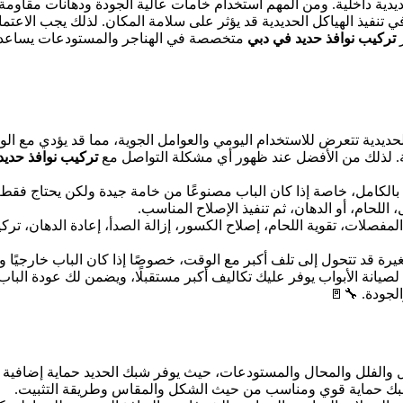
ة داخلية. ومن المهم استخدام خامات عالية الجودة ودهانات مقاومة 
 تنفيذ الهياكل الحديدية قد يؤثر على سلامة المكان. لذلك يجب الاعتم
ر
تركيب نوافذ حديد في دبي
متخصصة في الهناجر والمستودعات يساع
لحديدية تتعرض للاستخدام اليومي والعوامل الجوية، مما قد يؤدي مع ا
. لذلك من الأفضل عند ظهور أي مشكلة التواصل مع
تركيب نوافذ حدي
بالكامل، خاصة إذا كان الباب مصنوعًا من خامة جيدة ولكن يحتاج فقط 
للحام، أو الدهان، ثم تنفيذ الإصلاح المناسب.
 المفصلات، تقوية اللحام، إصلاح الكسور، إزالة الصدأ، إعادة الدهان، تر
رة قد تتحول إلى تلف أكبر مع الوقت، خصوصًا إذا كان الباب خارجيًا 
لصيانة الأبواب يوفر عليك تكاليف أكبر مستقبلًا، ويضمن لك عودة الب
لجودة. 🔧🚪
والفلل والمحال والمستودعات، حيث يوفر شبك الحديد حماية إضافية للن
شبك حماية قوي ومناسب من حيث الشكل والمقاس وطريقة التثبيت.