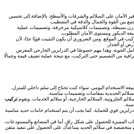
فير الأمان على السلالم والشرفات والأسطح، بالإضافة إلى تحسين
ع بين القوة والجمال والدقة في التشطيب.
 مودرن بسيطة، وتصميمات كلاسيكية مزخرفة، وتصميمات عملية
ة الديكور ومستوى الأمان المطلوب.
ركيب في الموقع. ومن الضروري أن يكون التثبيت قويًا جدًا، لأن
رض أو الجدار.
امل الجوية. وهذا مهم خصوصًا في الدرابزين الخارجي المعرض
افية من التصميم حتى التركيب، مع نتيجة عملية تضيف قيمة وجمالًا
طبيعة الاستخدام اليومي. سواء كنت تحتاج إلى سلم داخلي للمنزل،
السلالم الحديدية بمقاسات وتصميمات مناسبة.
لالم الحلزونية، السلالم الخارجية، أو سلالم الخدمات. وتقوم
تركيب
سبة.
ة درابزين قوي للحماية. كما يجب أن يتم استخدام خامات حديد مناسبة
هانات المميزة للحصول على شكل راقٍ. أما في المصانع والمستودعات،
ي
متخصصة في سلالم الحديد يساعدك على الحصول على تنفيذ متقن