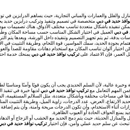
زل والفلل والعمارات والمباني التجارية، حيث يساهم الدرابزين في تو
وافذ حديد في دبي
متخصصة في تصميم وتنفيذ وتركيب درابزين حديد يجم
كما يمكن تنفيذه بأشكال متعددة تناسب مختلف الأذواق. هناك تصميمات
د في دبي
العميل في اختيار الشكل المناسب حسب مساحة المكان وطبيع
اسات بدقة، ثم يتم تجهيز التصميم وتنفيذه داخل الورشة، وبعدها يتم الت
ام بجودة الحديد، سمك المواسير، قوة اللحام، وطريقة التثبيت في الأ
 اختيار ألوان تناسب المكان مع استخدام دهانات مقاومة للصدأ والعو
ويل العمر، فإن الاعتماد على
تركيب نوافذ حديد في دبي
يمنحك خدمة احتر
وخبرة عالية، لأن السلم الحديدي يجب أن يكون قويًا وآمنًا ومناسبًا ل
ن المهم التعامل مع
تركيب نوافذ حديد في دبي
لديها خبرة في تنفيذ 
فيذها في مساحات مختلفة وبأشكال متعددة، مثل السلالم المستقيمة، الس
حديد الارتفاع، العرض، عدد الدرجات، زاوية الميل، وطريقة التثبيت المنا
تزازات أثناء الاستخدام، وأن تكون الدرجات مريحة وآمنة، وأن يتم إضاف
 يمنع الحواف الحادة أو العيوب الظاهرة.
لل والمنازل الحديثة، حيث يتم دمج الحديد مع الخشب أو الزجاج أو الد
نت تبحث عن سلم حديد عملي وآمن، فإن اختيار
تركيب نوافذ حديد في دب