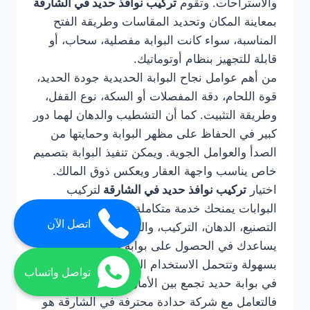
والاستراحات. وتقوم
تركيب نوافذ حديد في الشارقة
بمعاينة المكان وتحديد المقاسات وطريقة الفتح
المناسبة، سواء كانت البوابة مفصلية، سحاب، أو
قابلة للتجهيز بنظام أوتوماتيك.
من أهم عوامل نجاح البوابة الحديدية جودة الحديد،
قوة اللحام، دقة المفصلات أو السكة، نوع القفل،
وطريقة التثبيت. كما أن التشطيب والدهان لهما دور
كبير في الحفاظ على مظهر البوابة وحمايتها من
الصدأ والعوامل الجوية. ويمكن تنفيذ البوابة بتصميم
خاص يناسب واجهة العقار ويعكس ذوق المالك.
اختيار
تركيب نوافذ حديد في الشارقة
لتركيب
البوابات يمنحك خدمة متكاملة تشمل التصميم،
اتصل الآن
التصنيع، الدهان، التركيب، والصيانة عند الحاجة. كما
يساعدك في الحصول على بوابة قوية تعمل
بسهولة وتتحمل الاستخدام اليومي. إذا كنت ترغب
تواصل واتساب
في بوابة حديد تجمع بين الأمان والفخامة والمتانة،
فالتعامل مع شركة حدادة محترفة في الشارقة هو