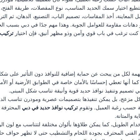
يع اختيار سمك الحديد المناسب، نوع المفصلات، طريقة الفتح، و
لمعاينة، أخذ المقاسات، تصميم الباب، التصنيع، الدهان، ثم الت
 دهانات مقاومة للعوامل الجوية. وهذا مهم جدًا في دبي بسبب الح
 كنت ترغب في باب قوي وآمن وذو مظهر أنيق، فإن اختيار
تركيب 
ة لكل من يبحث عن حماية إضافية للنوافذ دون التأثير على شكل ا
ا أنها تعطي إحساسًا بالأمان خاصة في الطوابق الأرضية أو الأما
تصميم وتنفيذ نوافذ حديد قوية وأنيقة تناسب شكل المبنى.
 شكل مزعج، بل يمكن تنفيذها بتصميمات عصرية ومودرن تناسب ال
 حسب رغبة العميل. وتقوم
تركيب نوافذ حديد في دبي
المحترفة ب
 والمتانة.
دام الطويل، كما يمكن طلاؤها بألوان مختلفة لتتناسب مع لون الو
هتم الفني المحترف بجودة اللحام والتشطيب حتى لا تظهر حواف ح