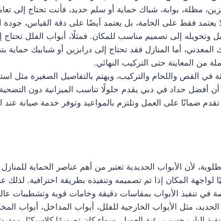
ين، مظلة، بوابة، شباك حماية أو سلم حديد، فأنت تحتاج إلى تعا
 يعتمد فقط على الخامة، بل يعتمد أيضًا على دقة القياس، جودة ا
تحويله إلى تصميم مناسب للمكان. فمثلًا، أبواب الفلل تحتاج إل
ك المعدني، أما المنازل فقد تحتاج إلى درابزين أو شبابيك حماية 
 من المعاينة حتى التركيب النهائي.
 في القص واللحام والتركيب، ويهتم بالتفاصيل الصغيرة مثل است
 أفضل حداد في دبي يقدم حلولًا تناسب الميزانية دون التضحية ب
تقدم ضمانًا على العمل وتلتزم بالمواعيد وتوفر خدمة صيانة عند
وبة، لأن الأبواب الحديدية تعتبر من أهم عناصر الحماية للمنازل و
يًا لواجهة المكان إذا تم تصميمه وتنفيذه بطريقة احترافية. لذلك
في تنفيذ الأبواب بمقاسات دقيقة وخامات قوية وتشطيبات عالية
حديد، مثل الأبواب الخارجية للفلل، أبواب المداخل، أبواب المخا
فيذ الباب حسب رغبة العميل، سواء كان تصميمًا كلاسيكيًا، مودرن، 