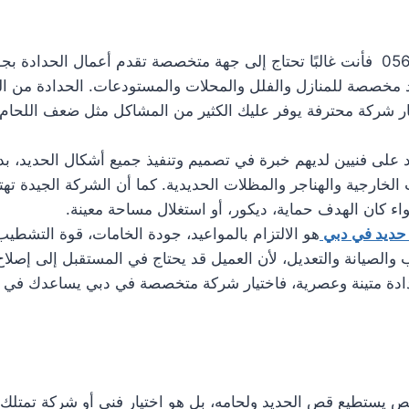
عند البحث عن تركيب نوافذ حديد في دبي 0561986146 فأنت غالبًا تحتاج إلى جهة متخصصة ت
 مخصصة للمنازل والفلل والمحلات والمستودعات. الحدادة من الخد
ار شركة محترفة يوفر عليك الكثير من المشاكل مثل ضعف اللحا
د على فنيين لديهم خبرة في تصميم وتنفيذ جميع أشكال الحديد، بد
الخارجية والهناجر والمظلات الحديدية. كما أن الشركة الجيدة تهتم
 كان الهدف حماية، ديكور، أو استغلال مساحة معينة.
 حديد في دبي
هو الالتزام بالمواعيد، جودة الخامات، قوة التشطي
لصيانة والتعديل، لأن العميل قد يحتاج في المستقبل إلى إصلاح أو
ادة متينة وعصرية، فاختيار شركة متخصصة في دبي يساعدك في ا
تطيع قص الحديد ولحامه، بل هو اختيار فني أو شركة تمتلك الخ