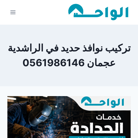
لتجاوز
لى
لمحتوى
تركيب نوافذ حديد في الراشدية
عجمان 0561986146