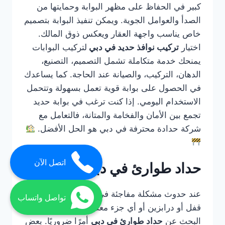
كبير في الحفاظ على مظهر البوابة وحمايتها من
الصدأ والعوامل الجوية. ويمكن تنفيذ البوابة بتصميم
خاص يناسب واجهة العقار ويعكس ذوق المالك.
اختيار
تركيب نوافذ حديد في دبي
لتركيب البوابات
يمنحك خدمة متكاملة تشمل التصميم، التصنيع،
الدهان، التركيب، والصيانة عند الحاجة. كما يساعدك
في الحصول على بوابة قوية تعمل بسهولة وتتحمل
الاستخدام اليومي. إذا كنت ترغب في بوابة حديد
تجمع بين الأمان والفخامة والمتانة، فالتعامل مع
شركة حدادة محترفة في دبي هو الحل الأفضل.
اتصل الآن
حداد طوارئ في دبي
عند حدوث مشكلة مفاجئة في باب حديد أو بوابة أو
تواصل واتساب
قفل أو درابزين أو أي جزء معدني مهم، يصبح
البحث عن
حداد طوارئ في دبي
أمرًا ضروريًا. بعض