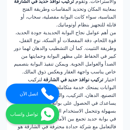
والاستراحات. وتقوم
تركيب نوافذ حديد في الشارقة
بمعاينة المكان وتحديد المقاسات وطريقة الفتح
المناسبة، سواء كانت البوابة مفصلية، سحاب، أو
قابلة للتجهيز بنظام أوتوماتيك.
من أهم عوامل نجاح البوابة الحديدية جودة الحديد،
قوة اللحام، دقة المفصلات أو السكة، نوع القفل،
وطريقة التثبيت. كما أن التشطيب والدهان لهما دور
كبير في الحفاظ على مظهر البوابة وحمايتها من
الصدأ والعوامل الجوية. ويمكن تنفيذ البوابة بتصميم
خاص يناسب واجهة العقار ويعكس ذوق المالك.
اختيار
تركيب نوافذ حديد في الشارقة
لتركيب
البوابات يمنحك خدمة متكاملة تشمل التصميم،
اتصل الآن
التصنيع، الدهان، التركيب، والصيانة عند الحاجة. كما
يساعدك في الحصول على بوابة قوية تعمل
بسهولة وتتحمل الاستخدام اليومي. إذا كنت ترغب
تواصل واتساب
في بوابة حديد تجمع بين الأمان والفخامة والمتانة،
فالتعامل مع شركة حدادة محترفة في الشارقة هو