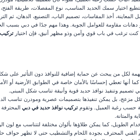
يع اختيار سمك الحديد المناسب، نوع المفصلات، طريقة الفتح، و
لمعاينة، أخذ المقاسات، تصميم الباب، التصنيع، الدهان، ثم الت
 دهانات مقاومة للعوامل الجوية. وهذا مهم جدًا في دبي بسبب الح
 كنت ترغب في باب قوي وآمن وذو مظهر أنيق، فإن اختيار
تركيب 
ة لكل من يبحث عن حماية إضافية للنوافذ دون التأثير على شكل ا
ا أنها تعطي إحساسًا بالأمان خاصة في الطوابق الأرضية أو الأما
تصميم وتنفيذ نوافذ حديد قوية وأنيقة تناسب شكل المبنى.
 شكل مزعج، بل يمكن تنفيذها بتصميمات عصرية ومودرن تناسب ال
 حسب رغبة العميل. وتقوم
تركيب نوافذ حديد في دبي
المحترفة ب
 والمتانة.
دام الطويل، كما يمكن طلاؤها بألوان مختلفة لتتناسب مع لون الو
هتم الفني المحترف بجودة اللحام والتشطيب حتى لا تظهر حواف ح