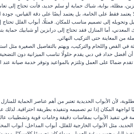
ين، مظلة، بوابة، شباك حماية أو سلم حديد، فأنت تحتاج إلى تعا
 يعتمد فقط على الخامة، بل يعتمد أيضًا على دقة القياس، جودة ا
تحويله إلى تصميم مناسب للمكان. فمثلًا، أبواب الفلل تحتاج إل
ك المعدني، أما المنازل فقد تحتاج إلى درابزين أو شبابيك حماية 
 من المعاينة حتى التركيب النهائي.
 في القص واللحام والتركيب، ويهتم بالتفاصيل الصغيرة مثل است
 أفضل حداد في دبي يقدم حلولًا تناسب الميزانية دون التضحية ب
تقدم ضمانًا على العمل وتلتزم بالمواعيد وتوفر خدمة صيانة عند
وبة، لأن الأبواب الحديدية تعتبر من أهم عناصر الحماية للمنازل و
يًا لواجهة المكان إذا تم تصميمه وتنفيذه بطريقة احترافية. لذلك
في تنفيذ الأبواب بمقاسات دقيقة وخامات قوية وتشطيبات عالية
حديد، مثل الأبواب الخارجية للفلل، أبواب المداخل، أبواب المخا
فيذ الباب حسب رغبة العميل، سواء كان تصميمًا كلاسيكيًا، مودرن، 