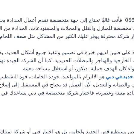
عند البحث عن تركيب نوافذ حديد في دبي 0561986146 فأنت غالبًا تحتاج إلى جهة متخصصة ت
 مخصصة للمنازل والفلل والمحلات والمستودعات. الحدادة من الخد
ار شركة محترفة يوفر عليك الكثير من المشاكل مثل ضعف اللحا
د على فنيين لديهم خبرة في تصميم وتنفيذ جميع أشكال الحديد، بد
الخارجية والهناجر والمظلات الحديدية. كما أن الشركة الجيدة تهتم
 كان الهدف حماية، ديكور، أو استغلال مساحة معينة.
 حديد في دبي
هو الالتزام بالمواعيد، جودة الخامات، قوة التشطي
لصيانة والتعديل، لأن العميل قد يحتاج في المستقبل إلى إصلاح أو
ادة متينة وعصرية، فاختيار شركة متخصصة في دبي يساعدك في ا
تطيع قص الحديد ولحامه، بل هو اختيار فني أو شركة تمتلك الخ