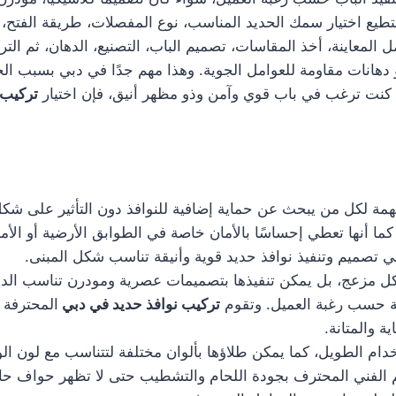
يع اختيار سمك الحديد المناسب، نوع المفصلات، طريقة الفتح، و
لمعاينة، أخذ المقاسات، تصميم الباب، التصنيع، الدهان، ثم الت
 دهانات مقاومة للعوامل الجوية. وهذا مهم جدًا في دبي بسبب الح
 كنت ترغب في باب قوي وآمن وذو مظهر أنيق، فإن اختيار
تركيب 
ة لكل من يبحث عن حماية إضافية للنوافذ دون التأثير على شكل ا
ا أنها تعطي إحساسًا بالأمان خاصة في الطوابق الأرضية أو الأما
تصميم وتنفيذ نوافذ حديد قوية وأنيقة تناسب شكل المبنى.
 شكل مزعج، بل يمكن تنفيذها بتصميمات عصرية ومودرن تناسب ال
 حسب رغبة العميل. وتقوم
تركيب نوافذ حديد في دبي
المحترفة ب
 والمتانة.
دام الطويل، كما يمكن طلاؤها بألوان مختلفة لتتناسب مع لون الو
هتم الفني المحترف بجودة اللحام والتشطيب حتى لا تظهر حواف ح