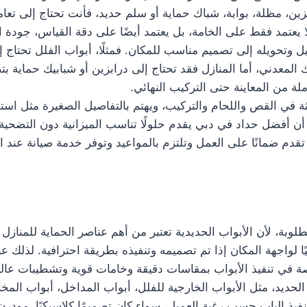
ين، مظلة، بوابة، شباك حماية أو سلم حديد، فأنت تحتاج إلى تعا
 يعتمد فقط على الخامة، بل يعتمد أيضًا على دقة القياس، جودة ا
تحويله إلى تصميم مناسب للمكان. فمثلًا، أبواب الفلل تحتاج إل
ك المعدني، أما المنازل فقد تحتاج إلى درابزين أو شبابيك حماية 
 من المعاينة حتى التركيب النهائي.
 في القص واللحام والتركيب، ويهتم بالتفاصيل الصغيرة مثل است
 أفضل حداد في دبي يقدم حلولًا تناسب الميزانية دون التضحية ب
تقدم ضمانًا على العمل وتلتزم بالمواعيد وتوفر خدمة صيانة عند
وبة، لأن الأبواب الحديدية تعتبر من أهم عناصر الحماية للمنازل و
يًا لواجهة المكان إذا تم تصميمه وتنفيذه بطريقة احترافية. لذلك
في تنفيذ الأبواب بمقاسات دقيقة وخامات قوية وتشطيبات عالية
حديد، مثل الأبواب الخارجية للفلل، أبواب المداخل، أبواب المخا
فيذ الباب حسب رغبة العميل، سواء كان تصميمًا كلاسيكيًا، مودرن، 