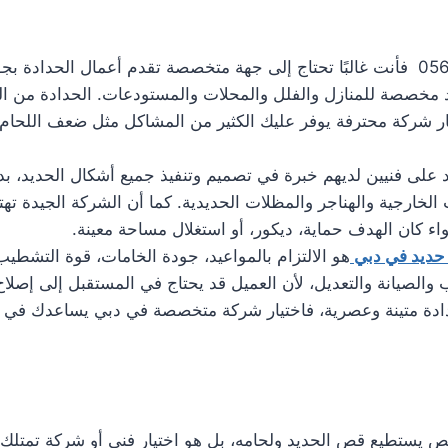
عند البحث عن تركيب نوافذ حديد في دبي 0561986146 فأنت غالبًا تحتاج إلى جهة متخصصة ت
 مخصصة للمنازل والفلل والمحلات والمستودعات. الحدادة من الخد
ار شركة محترفة يوفر عليك الكثير من المشاكل مثل ضعف اللحا
د على فنيين لديهم خبرة في تصميم وتنفيذ جميع أشكال الحديد، بد
الخارجية والهناجر والمظلات الحديدية. كما أن الشركة الجيدة تهتم
 كان الهدف حماية، ديكور، أو استغلال مساحة معينة.
 حديد في دبي
هو الالتزام بالمواعيد، جودة الخامات، قوة التشطي
لصيانة والتعديل، لأن العميل قد يحتاج في المستقبل إلى إصلاح أو
ادة متينة وعصرية، فاختيار شركة متخصصة في دبي يساعدك في ا
تطيع قص الحديد ولحامه، بل هو اختيار فني أو شركة تمتلك الخ