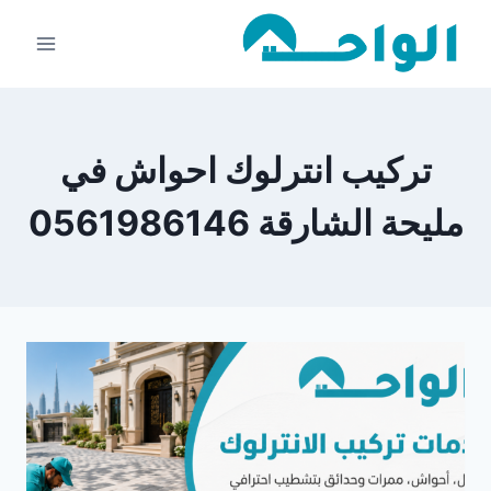
لتجاوز
لى
لمحتوى
تركيب انترلوك احواش في
مليحة الشارقة 0561986146