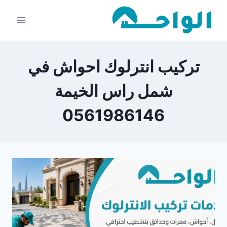
لتجاوز
لى
لمحتوى
تركيب انترلوك احواش في
شمل راس الخيمة
0561986146