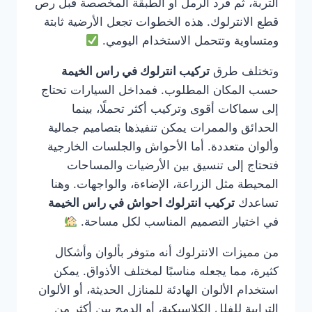
التربة، ثم فرد الرمل أو الطبقة المخصصة قبل رص
قطع الانترلوك. هذه الخطوات تجعل الأرضية ثابتة
ومتساوية وتتحمل الاستخدام اليومي.
وتختلف طرق
تركيب انترلوك في راس الخيمة
حسب المكان المطلوب. فمداخل السيارات تحتاج
إلى سماكات أقوى وتركيب أكثر تحملًا، بينما
الحدائق والممرات يمكن تنفيذها بتصاميم جمالية
وألوان متعددة. أما الأحواش والجلسات الخارجية
فتحتاج إلى تنسيق بين الأرضيات والمساحات
المحيطة مثل الزراعة، الإضاءة، والواجهات. وهنا
تساعدك
تركيب انترلوك احواش في راس الخيمة
في اختيار التصميم المناسب لكل مساحة.
من مميزات الانترلوك أنه متوفر بألوان وأشكال
كثيرة، مما يجعله مناسبًا لمختلف الأذواق. يمكن
استخدام الألوان الهادئة للمنازل الحديثة، أو الألوان
الترابية للفلل الكلاسيكية، أو الدمج بين أكثر من