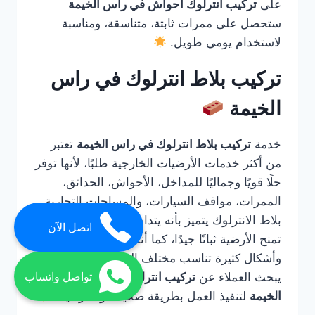
على
تركيب انترلوك احواش في راس الخيمة
ستحصل على ممرات ثابتة، متناسقة، ومناسبة
لاستخدام يومي طويل.
تركيب بلاط انترلوك في راس
الخيمة
خدمة
تركيب بلاط انترلوك في راس الخيمة
تعتبر
من أكثر خدمات الأرضيات الخارجية طلبًا، لأنها توفر
حلًا قويًا وجماليًا للمداخل، الأحواش، الحدائق،
الممرات، مواقف السيارات، والمساحات التجارية.
بلاط الانترلوك يتميز بأنه يتداخل مع بعضه بطريقة
اتصل الآن
تمنح الأرضية ثباتًا جيدًا، كما أنه متوفر بألوان
وأشكال كثيرة تناسب مختلف التصميمات. لذلك
يبحث العملاء عن
تركيب انترلوك احواش في راس
تواصل واتساب
الخيمة
لتنفيذ العمل بطريقة صحيحة واحترافية.