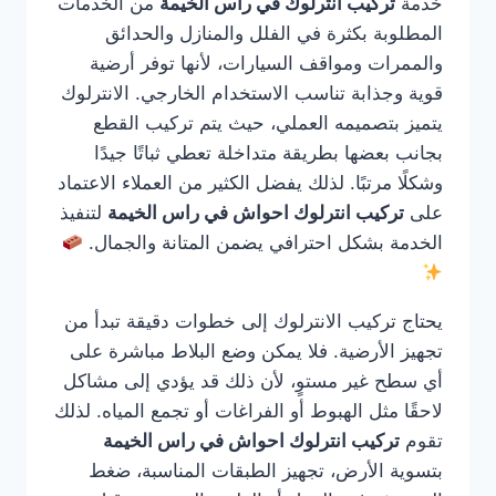
خدمة
تركيب انترلوك في راس الخيمة
من الخدمات
المطلوبة بكثرة في الفلل والمنازل والحدائق
والممرات ومواقف السيارات، لأنها توفر أرضية
قوية وجذابة تناسب الاستخدام الخارجي. الانترلوك
يتميز بتصميمه العملي، حيث يتم تركيب القطع
بجانب بعضها بطريقة متداخلة تعطي ثباتًا جيدًا
وشكلًا مرتبًا. لذلك يفضل الكثير من العملاء الاعتماد
على
تركيب انترلوك احواش في راس الخيمة
لتنفيذ
الخدمة بشكل احترافي يضمن المتانة والجمال.
يحتاج تركيب الانترلوك إلى خطوات دقيقة تبدأ من
تجهيز الأرضية. فلا يمكن وضع البلاط مباشرة على
أي سطح غير مستوٍ، لأن ذلك قد يؤدي إلى مشاكل
لاحقًا مثل الهبوط أو الفراغات أو تجمع المياه. لذلك
تقوم
تركيب انترلوك احواش في راس الخيمة
بتسوية الأرض، تجهيز الطبقات المناسبة، ضغط