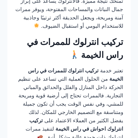
تمنحك نتيجة مميزة. فالانترلوك يساعد على إبراز
جمال النباتات والمساحات المفتوحة، ويوفر ممرات
آمنة ومريحة، ويجعل الحديقة أكثر ترتيبًا وجاذبية
للاستخدام اليومي أو استقبال الضيوف.
تركيب انترلوك للممرات في
راس الخيمة
تعتبر خدمة
تركيب انترلوك للممرات في راس
الخيمة
من الحلول العملية التي تساعد على تنظيم
الحركة داخل المنازل والفلل والحدائق والمباني
التجارية. فالممرات تحتاج إلى أرضية قوية ومريحة
للمشي، وفي نفس الوقت يجب أن تكون جميلة
ومتناسقة مع التصميم الخارجي للمكان. لذلك
يفضل الكثير من العملاء الاعتماد على
تركيب
انترلوك احواش في راس الخيمة
لتنفيذ ممرات
انترلوك ذات جودة عالية وشكل أنيق.