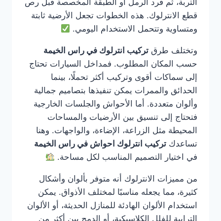
التربة، ثم فرد الرمل أو الطبقة المخصصة قبل رص
قطع الانترلوك. هذه الخطوات تجعل الأرضية ثابتة
ومتساوية وتتحمل الاستخدام اليومي.
وتختلف طرق
تركيب انترلوك في راس الخيمة
حسب المكان المطلوب. فمداخل السيارات تحتاج
إلى سماكات أقوى وتركيب أكثر تحملًا، بينما
الحدائق والممرات يمكن تنفيذها بتصاميم جمالية
وألوان متعددة. أما الأحواش والجلسات الخارجية
فتحتاج إلى تنسيق بين الأرضيات والمساحات
المحيطة مثل الزراعة، الإضاءة، والواجهات. وهنا
تساعدك
تركيب انترلوك احواش في راس الخيمة
في اختيار التصميم المناسب لكل مساحة.
من مميزات الانترلوك أنه متوفر بألوان وأشكال
كثيرة، مما يجعله مناسبًا لمختلف الأذواق. يمكن
استخدام الألوان الهادئة للمنازل الحديثة، أو الألوان
الترابية للفلل الكلاسيكية، أو الدمج بين أكثر من