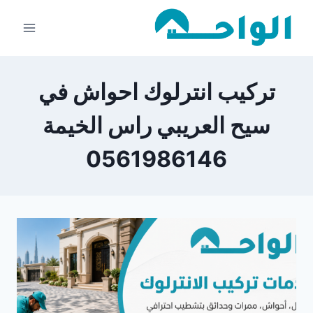
لتجاوز
لى
لمحتوى
تركيب انترلوك احواش في
سيح العريبي راس الخيمة
0561986146