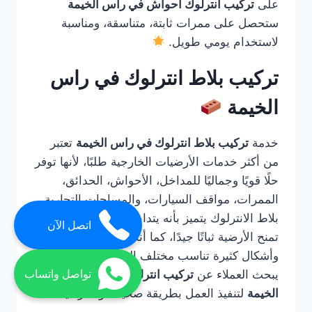
على
تركيب انترلوك احواش في راس الخيمة
ستحصل على ممرات ثابتة، متناسقة، ومناسبة
لاستخدام يومي طويل.
تركيب بلاط انترلوك في راس
الخيمة
خدمة
تركيب بلاط انترلوك في راس الخيمة
تعتبر
من أكثر خدمات الأرضيات الخارجية طلبًا، لأنها توفر
حلًا قويًا وجماليًا للمداخل، الأحواش، الحدائق،
الممرات، مواقف السيارات، والمساحات التجارية.
بلاط الانترلوك يتميز بأنه يتداخل مع بعضه بطريقة
اتصل الآن
تمنح الأرضية ثباتًا جيدًا، كما أنه متوفر بألوان
وأشكال كثيرة تناسب مختلف التصميمات. لذلك
يبحث العملاء عن
تركيب انترلوك احواش في راس
تواصل واتساب
الخيمة
لتنفيذ العمل بطريقة صحيحة واحترافية.