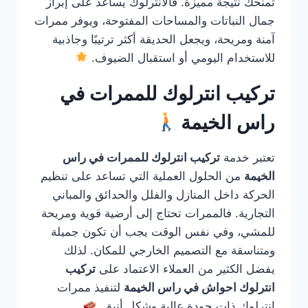
تمنحك نتيجة مميزة. فالانترلوك يساعد على إبراز
جمال النباتات والمساحات المفتوحة، ويوفر ممرات
آمنة ومريحة، ويجعل الحديقة أكثر ترتيبًا وجاذبية
للاستخدام اليومي أو استقبال الضيوف.
تركيب انترلوك للممرات في
راس الخيمة
تعتبر خدمة
تركيب انترلوك للممرات في راس
الخيمة
من الحلول العملية التي تساعد على تنظيم
الحركة داخل المنازل والفلل والحدائق والمباني
التجارية. فالممرات تحتاج إلى أرضية قوية ومريحة
للمشي، وفي نفس الوقت يجب أن تكون جميلة
ومتناسقة مع التصميم الخارجي للمكان. لذلك
يفضل الكثير من العملاء الاعتماد على
تركيب
انترلوك احواش في راس الخيمة
لتنفيذ ممرات
انترلوك ذات جودة عالية وشكل أنيق.