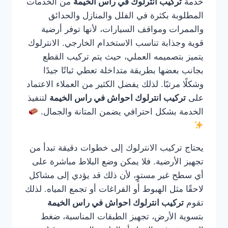
خدمة
تركيب انترلوك في راس الخيمة
من الخدمات
المطلوبة بكثرة في الفلل والمنازل والحدائق
والممرات ومواقف السيارات، لأنها توفر أرضية
قوية وجذابة تناسب الاستخدام الخارجي. الانترلوك
يتميز بتصميمه العملي، حيث يتم تركيب القطع
بجانب بعضها بطريقة متداخلة تعطي ثباتًا جيدًا
وشكلًا مرتبًا. لذلك يفضل الكثير من العملاء الاعتماد
على
تركيب انترلوك احواش في راس الخيمة
لتنفيذ
الخدمة بشكل احترافي يضمن المتانة والجمال.
يحتاج تركيب الانترلوك إلى خطوات دقيقة تبدأ من
تجهيز الأرضية. فلا يمكن وضع البلاط مباشرة على
أي سطح غير مستوٍ، لأن ذلك قد يؤدي إلى مشاكل
لاحقًا مثل الهبوط أو الفراغات أو تجمع المياه. لذلك
تقوم
تركيب انترلوك احواش في راس الخيمة
بتسوية الأرض، تجهيز الطبقات المناسبة، ضغط