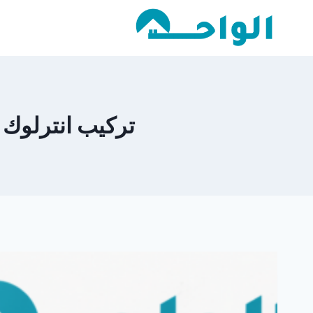
لتجاوز
لى
لمحتوى
تركيب انترلوك اح