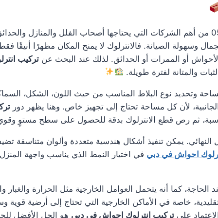
0561986146 من أهم الشركات التي يحتاجها أصحاب الفلل والمنازل وال
ل وسهولة الصيانة. فالانترلوك لا يمنح المكان مظهرًا أنيقًا فق
لأحواش أو الممرات أو الحدائق. لذلك عند البحث عن
تركيب انتر
بات والمتانة لفترة طويلة.
مساحة وتحديد نوع البلاط المناسب من حيث اللون، الشكل، السماك
لجانبية، لأن كل مساحة تحتاج إلى تجهيز خاص. وهنا يظهر دور
ترك
ناسبة، ثم رص قطع الانترلوك بدقة للحصول على سطح مستوٍ وقو
 النهائي. يمكن تنفيذ أشكال هندسية متعددة وألوان متناسقة تضيف
ترلوك احواش في دبي
في اختيار النمط الذي يناسب واجهة المنزل أ
د الحاجة، كما أنه يتحمل العوامل الخارجية مثل الحرارة والغبار و
لتقليدية، خاصة في الأماكن الخارجية التي تحتاج إلى أرضية قوي
لاعتماد على
تركيب انترلوك احواش في دبي
هو الحل الأفضل للح