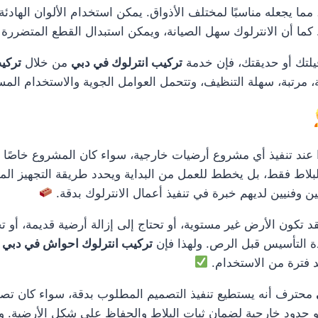
ا يجعله مناسبًا لمختلف الأذواق. يمكن استخدام الألوان الهادئة للم
ما أن الانترلوك سهل الصيانة، ويمكن استبدال القطع المتضررة ف
فيلتك أو حديقتك، فإن خدمة
تركيب انترلوك في دبي
من خلال
تركي
مرتبة، سهلة التنظيف، وتتحمل العوامل الجوية والاستخدام المس
عند تنفيذ أي مشروع أرضيات خارجية، سواء كان المشروع خاصًا ب
بلاط فقط، بل يخطط للعمل من البداية ويحدد طريقة التجهيز المن
ن وفنيين لديهم خبرة في تنفيذ أعمال الانترلوك بدقة.
 فقد تكون الأرض غير مستوية، أو تحتاج إلى إزالة أرضية قديمة، أ
دة التأسيس قبل الرص. ولهذا فإن
تركيب انترلوك احواش في دبي
ت
د فترة من الاستخدام.
محترف أنه يستطيع تنفيذ التصميم المطلوب بدقة، سواء كان تصميمًا
 حدود خارجية لضمان ثبات البلاط والحفاظ على شكل الأرضية. وهذا ي