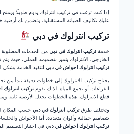
إذا كنت ترغب في تركيب انترلوك يدوم طويلًا ويمنح ا
عليك تكاليف الصيانة المستقبلية، وتضمن لك أرضية خ
تركيب انترلوك في دبي
خدمة
تركيب انترلوك في دبي
من الخدمات المطلوبة بك
الخارجي. الانترلوك يتميز بتصميمه العملي، حيث يتم تر
تركيب انترلوك احواش في دبي
لتنفيذ الخدمة بشكل ا
يحتاج تركيب الانترلوك إلى خطوات دقيقة تبدأ من تجه
الفراغات أو تجمع المياه. لذلك تقوم
تركيب انترلوك 
قطع الانترلوك. هذه الخطوات تجعل الأرضية ثابتة ومت
وتختلف طرق
تركيب انترلوك في دبي
حسب المكان المط
بتصاميم جمالية وألوان متعددة. أما الأحواش والجلسا
تركيب انترلوك احواش في دبي
في اختيار التصميم ا