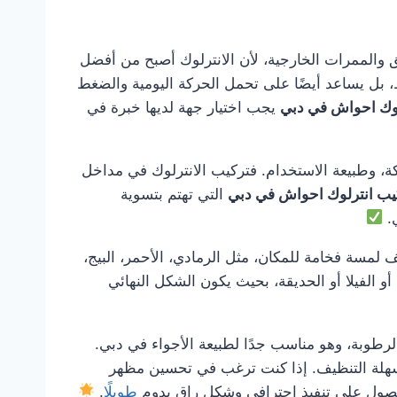
حدائق والممرات الخارجية، لأن الانترلوك أصبح من أفضل
ط، بل يساعد أيضًا على تحمل الحركة اليومية والضغط
لوك احواش في دبي
يجب اختيار جهة لديها خبرة في
ة، وطبيعة الاستخدام. فتركيب الانترلوك في مداخل
يب انترلوك احواش في دبي
التي تهتم بتسوية
ي.
 لمسة فخامة للمكان، مثل الرمادي، الأحمر، البيج،
و الفيلا أو الحديقة، بحيث يكون الشكل النهائي
الرطوبة، وهو مناسب جدًا لطبيعة الأجواء في دبي.
ة وسهلة التنظيف. إذا كنت ترغب في تحسين مظهر
صول على تنفيذ احترافي وشكل راقٍ يدوم
طويلًا
.