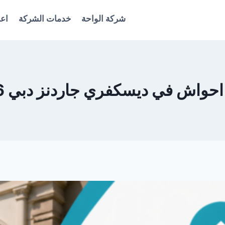
شركة الواحة
خدمات الشركة
اعل
واش في ديسكفري جاردنز دبي 0561986146