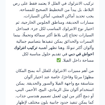
تركيب الانترلوك في الفلل لا يعتمد فقط على رص
البلاط، بل يبدأ من التخطيط الصحيح للمساحة.
يجب تحديد أماكن المشي، أماكن السيارات،
مسارات الحديقة، ومناطق الجلوس الخارجية، ثم
اختيار نوع الانترلوك المناسب لكل جزء. فمداخل
السيارات تحتاج إلى بلاط أكثر سماكة وتحملًا، بينما
الممرات والحدائق يمكن تنفيذها بتصاميم جمالية
وألوان أكثر تنوعًا. وهنا تظهر أهمية
تركيب انترلوك
احواش في دبي
في تقديم حلول مناسبة لكل
مساحة داخل الفيلا.
من أهم مميزات الانترلوك للفلل أنه يمنح المكان
مظهرًا مرتبًا وفاخرًا، خاصة عند اختيار ألوان
متناسقة مع واجهة الفيلا والسور والحديقة. يمكن
استخدام ألوان مثل الرمادي، البيج، الأحمر، البني،
أو دمج أكثر من لون لعمل تصميم هندسي جذاب.
كما يمكن تنفيذ حدود جانبية بلون مختلف لإظهار