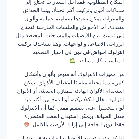
المكان المطلوب. فمداخل السيارات تحتاج إلى
سماكات أقوى وتركيب أكثر تحملًا، بينما الحدائق
والممرات يمكن تنفيذها بتصاميم جمالية وألوان
متعددة. أما الأحواش والجلسات الخارجية فتحتاج
إلى تنسيق بين الأرضيات والمساحات المحيطة مثل
الزراعة، الإضاءة، والواجهات. وهنا تساعدك
تركيب
انترلوك احواش في دبي
في اختيار التصميم
المناسب لكل مساحة.
من مميزات الانترلوك أنه متوفر بألوان وأشكال
كثيرة، مما يجعله مناسبًا لمختلف الأذواق. يمكن
استخدام الألوان الهادئة للمنازل الحديثة، أو الألوان
الترابية للفلل الكلاسيكية، أو الدمج بين أكثر من
لون للحصول على تصميم مميز. كما أن الانترلوك
سهل الصيانة، ويمكن استبدال القطع المتضررة
فقط دون الحاجة إلى إزالة الأرضية بالكامل.
إذا كنت تريد تجديد الأرضيات الخارجية في منزلك