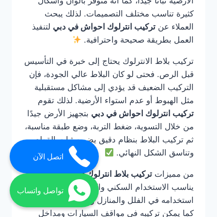
الأرضية ثباتًا جيدًا، كما أنه متوفر بألوان وأشكال
كثيرة تناسب مختلف التصميمات. لذلك يبحث
العملاء عن
تركيب انترلوك احواش في دبي
لتنفيذ
العمل بطريقة صحيحة واحترافية.
تركيب بلاط الانترلوك يحتاج إلى خبرة في التأسيس
قبل الرص. فحتى لو كان البلاط عالي الجودة، فإن
التركيب الضعيف قد يؤدي إلى مشاكل مستقبلية
مثل الهبوط أو عدم استواء الأرضية. لذلك تقوم
تركيب انترلوك احواش في دبي
بتجهيز الأرض جيدًا
من خلال التسوية، ضغط التربة، وضع طبقة مناسبة،
ثم تركيب البلاط بنظام دقيق يضمن ثبات القطع
وتناسق الشكل النهائي.
اتصل الآن
من مميزات
تركيب بلاط انترلوك في دبي
أنه
يناسب الاستخدام السكني والتجاري. يمكن
تواصل واتساب
استخدامه في الفلل والمنازل والحدائق والممرات،
كما يمكن تركيبه في مواقف السيارات ومداخل