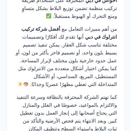
احواش في دبي
المحترفة على استخدام طريقة
تركيب منظمة تضمن توزيع البلاط بشكل متساوٍ
ومنع التحرك أو الهبوط مستقبلاً.
من أهم مميزات التعامل مع
أفضل شركة تركيب
انترلوك في دبي
أنها تقدم لك أفكارًا وتصميمات
مختلفة تناسب شكل العقار. يمكن تنفيذ تصميم
بسيط بلون واحد، أو تصميم فاخر بأكثر من لون، أو
عمل حدود خارجية بلون مختلف لإبراز المساحة.
كما يمكن اختيار أشكال متعددة من الانترلوك مثل
المستطيل، المربع، السداسي، أو الأشكال
المتداخلة التي تعطي مظهرًا عصريًا وجذابًا.
كما تهتم الشركة المحترفة بالنظافة وسرعة التنفيذ
والالتزام بالمواعيد، خصوصًا في الفلل والمنازل
التي يحتاج أصحابها إلى إنجاز العمل بدون تعطيل
كبير. وبعد الانتهاء يتم فحص الأرضية والتأكد من
ثبات البلاط واستواء السطح وتنظيف المكان