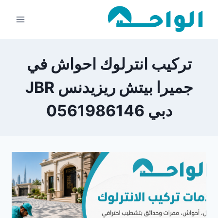
لتجاوز
لى
لمحتوى
تركيب انترلوك احواش في
جميرا بيتش ريزيدنس JBR
دبي 0561986146