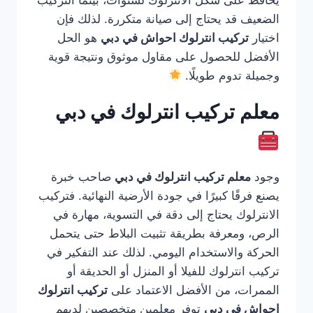
يحافظ على شكل الانترلوك لسنوات، بينما التركيب
الضعيف قد يحتاج إلى صيانة متكررة. لذلك فإن
اختيار
تركيب انترلوك احواش في دبي
هو الحل
الأفضل للحصول على مقاول موثوق ونتيجة قوية
وجميلة تدوم طويلًا.
معلم تركيب انترلوك في دبي
وجود
معلم تركيب انترلوك في دبي
صاحب خبرة
يصنع فرقًا كبيرًا في جودة الأرضية النهائية. فتركيب
الانترلوك يحتاج إلى دقة في التسوية، مهارة في
الرص، ومعرفة بطريقة تثبيت البلاط حتى يتحمل
الحركة والاستخدام اليومي. لذلك عند التفكير في
تركيب انترلوك للفيلا أو المنزل أو الحديقة أو
الممرات، من الأفضل الاعتماد على
تركيب انترلوك
احواش في دبي
توفر معلمين متخصصين لديهم