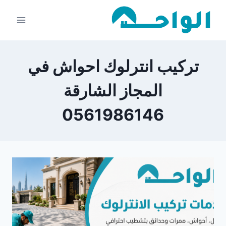
لتجاوز
لى
لمحتوى
تركيب انترلوك احواش في
المجاز الشارقة
0561986146