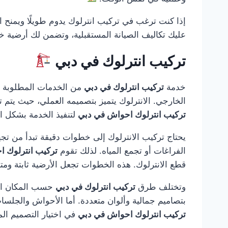
إذا كنت ترغب في تركيب انترلوك يدوم طويلًا ويمنح ا
عليك تكاليف الصيانة المستقبلية، وتضمن لك أرضية خ
تركيب انترلوك في دبي
خدمة
تركيب انترلوك في دبي
من الخدمات المطلوبة بك
الخارجي. الانترلوك يتميز بتصميمه العملي، حيث يتم تر
تركيب انترلوك احواش في دبي
لتنفيذ الخدمة بشكل ا
يحتاج تركيب الانترلوك إلى خطوات دقيقة تبدأ من تجه
الفراغات أو تجمع المياه. لذلك تقوم
تركيب انترلوك 
قطع الانترلوك. هذه الخطوات تجعل الأرضية ثابتة ومت
وتختلف طرق
تركيب انترلوك في دبي
حسب المكان المط
بتصاميم جمالية وألوان متعددة. أما الأحواش والجلسا
تركيب انترلوك احواش في دبي
في اختيار التصميم ا