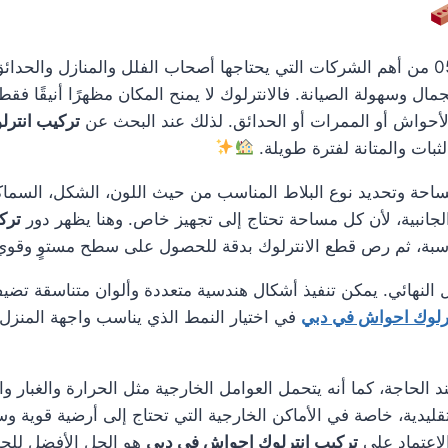
0561986146 من أهم الشركات التي يحتاجها أصحاب الفلل والمنازل وال
ل وسهولة الصيانة. فالانترلوك لا يمنح المكان مظهرًا أنيقًا فق
لأحواش أو الممرات أو الحدائق. لذلك عند البحث عن
تركيب انتر
بات والمتانة لفترة طويلة.
مساحة وتحديد نوع البلاط المناسب من حيث اللون، الشكل، السماك
لجانبية، لأن كل مساحة تحتاج إلى تجهيز خاص. وهنا يظهر دور
ترك
ناسبة، ثم رص قطع الانترلوك بدقة للحصول على سطح مستوٍ وقو
 النهائي. يمكن تنفيذ أشكال هندسية متعددة وألوان متناسقة تضيف
ترلوك احواش في دبي
في اختيار النمط الذي يناسب واجهة المنزل أ
د الحاجة، كما أنه يتحمل العوامل الخارجية مثل الحرارة والغبار و
لتقليدية، خاصة في الأماكن الخارجية التي تحتاج إلى أرضية قوي
لاعتماد على
تركيب انترلوك احواش في دبي
هو الحل الأفضل للح