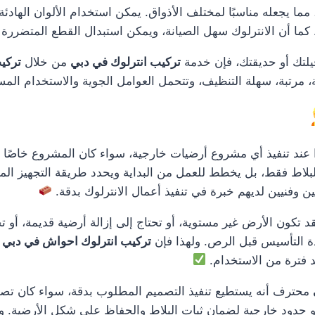
ا يجعله مناسبًا لمختلف الأذواق. يمكن استخدام الألوان الهادئة للم
ما أن الانترلوك سهل الصيانة، ويمكن استبدال القطع المتضررة ف
فيلتك أو حديقتك، فإن خدمة
تركيب انترلوك في دبي
من خلال
تركي
مرتبة، سهلة التنظيف، وتتحمل العوامل الجوية والاستخدام المس
عند تنفيذ أي مشروع أرضيات خارجية، سواء كان المشروع خاصًا ب
بلاط فقط، بل يخطط للعمل من البداية ويحدد طريقة التجهيز المن
ن وفنيين لديهم خبرة في تنفيذ أعمال الانترلوك بدقة.
 فقد تكون الأرض غير مستوية، أو تحتاج إلى إزالة أرضية قديمة، أ
دة التأسيس قبل الرص. ولهذا فإن
تركيب انترلوك احواش في دبي
ت
د فترة من الاستخدام.
محترف أنه يستطيع تنفيذ التصميم المطلوب بدقة، سواء كان تصميمًا
 حدود خارجية لضمان ثبات البلاط والحفاظ على شكل الأرضية. وهذا ي