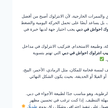
حدائق والممرات الخارجية، لأن الانترلوك أصبح من أفضل
ط، بل يساعد أيضًا على تحمل الحركة اليومية والضغط
لوك احواش في دبي
يجب اختيار جهة لديها خبرة في
ة، وطبيعة الاستخدام. فتركيب الانترلوك في مداخل
يب انترلوك احواش في دبي
التي تهتم بتسوية
ي.
 لمسة فخامة للمكان، مثل الرمادي، الأحمر، البيج،
و الفيلا أو الحديقة، بحيث يكون الشكل النهائي
الرطوبة، وهو مناسب جدًا لطبيعة الأجواء في دبي.
ة وسهلة التنظيف. إذا كنت ترغب في تحسين مظهر
صول على تنفيذ احترافي وشكل راقٍ يدوم
طويلًا
.