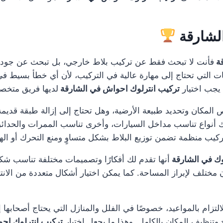
الشارقة
قة
فأنت لا تبحث فقط عن تركيب بلاط خارجي، بل تبحث عن جودة 
ت التي تحتاج إلى مهارة عالية في التركيب، لأن أي خطأ بسيط في 
يجب اختيار
تركيب انترلوك احواش في الشارقة
لديها فريق متخصص
 المكان وتحديد طبيعة الأرضية، وهل تحتاج إلى إزالة طبقة قديمة
اك أنواع تناسب مداخل السيارات، وأخرى تناسب الممرات والحدا
يب منظمة تضمن توزيع البلاط بشكل متساوٍ ومنع التحرك أو الهب
وك في الشارقة
أنها تقدم لك أفكارًا وتصميمات مختلفة تناسب شكل
مختلف لإبراز المساحة. كما يمكن اختيار أشكال متعددة من الان
لتزام بالمواعيد، خصوصًا في الفلل والمنازل التي يحتاج أصحابها إل
وتنظيف المكان بالكامل. وهذا ما يجعل اختيار
تركيب انترلوك اح