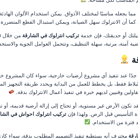
ا يجعله مناسبًا لمختلف الأذواق. يمكن استخدام الألوان الهادئة للم
ما أن الانترلوك سهل الصيانة، ويمكن استبدال القطع المتضررة ف
فيلتك أو حديقتك، فإن خدمة
تركيب انترلوك في الشارقة
من خلال
ت
ية آمنة، مرتبة، سهلة التنظيف، وتتحمل العوامل الجوية والاستخ
قة
دًا عند تنفيذ أي مشروع أرضيات خارجية، سواء كان المشروع خاص
بلاط فقط، بل يخطط للعمل من البداية ويحدد طريقة التجهيز المن
اولين وفنيين لديهم خبرة في تنفيذ أعمال الانترلوك بدقة.
 فقد تكون الأرض غير مستوية، أو تحتاج إلى إزالة أرضية قديمة، أ
دة التأسيس قبل الرص. ولهذا فإن
تركيب انترلوك احواش في الشا
د فترة من الاستخدام.
ارقة
محترف أنه يستطيع تنفيذ التصميم المطلوب بدقة، سواء كان تصم