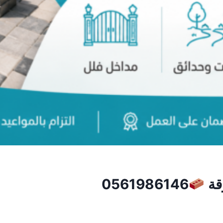
قة
0561986146