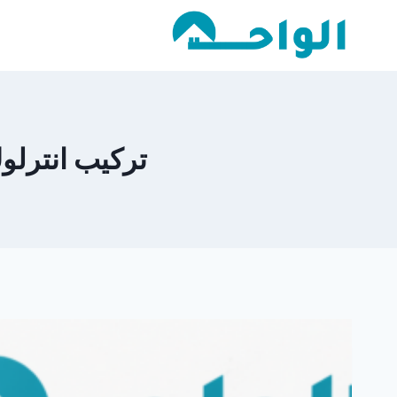
لتجاوز
لى
لمحتوى
تركيب انترلوك ا