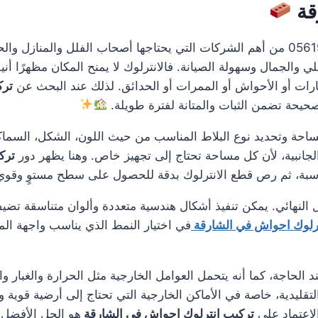
قة
0561986146 من أهم الشركات التي يحتاجها أصحاب الفلل والمنازل 
الجمال وسهولة الصيانة. فالانترلوك لا يمنح المكان مظهرًا أنيق
ات أو الأحواش أو الممرات أو الحدائق. لذلك عند البحث عن
ترك
صحيحة تضمن الثبات والمتانة لفترة طويلة.
مساحة وتحديد نوع البلاط المناسب من حيث اللون، الشكل، السماك
لجانبية، لأن كل مساحة تحتاج إلى تجهيز خاص. وهنا يظهر دور
ترك
ناسبة، ثم رص قطع الانترلوك بدقة للحصول على سطح مستوٍ وقو
 النهائي. يمكن تنفيذ أشكال هندسية متعددة وألوان متناسقة تضيف
ترلوك احواش في الشارقة
في اختيار النمط الذي يناسب واجهة المن
د الحاجة، كما أنه يتحمل العوامل الخارجية مثل الحرارة والغبار و
 التقليدية، خاصة في الأماكن الخارجية التي تحتاج إلى أرضية قو
لاعتماد على
تركيب انترلوك احواش في الشارقة
هو الحل الأفضل 