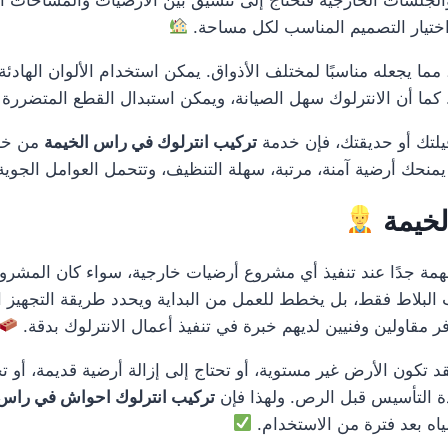
تيار التصميم المناسب لكل مساحة.
ا يجعله مناسبًا لمختلف الأذواق. يمكن استخدام الألوان الهادئة للم
ما أن الانترلوك سهل الصيانة، ويمكن استبدال القطع المتضررة ف
فيلتك أو حديقتك، فإن خدمة
تركيب انترلوك في راس الخيمة
من خل
 يمنحك أرضية آمنة، مرتبة، سهلة التنظيف، وتتحمل العوامل الجوي
لخيمة
ة جدًا عند تنفيذ أي مشروع أرضيات خارجية، سواء كان المشروع
 البلاط فقط، بل يخطط للعمل من البداية ويحدد طريقة التجهيز ا
ر مقاولين وفنيين لديهم خبرة في تنفيذ أعمال الانترلوك بدقة.
 فقد تكون الأرض غير مستوية، أو تحتاج إلى إزالة أرضية قديمة، أ
دة التأسيس قبل الرص. ولهذا فإن
تركيب انترلوك احواش في راس 
اه بعد فترة من الاستخدام.