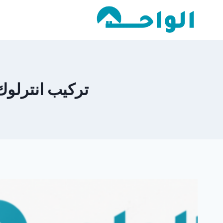
لتجاوز
لى
لمحتوى
تركيب انترلوك ا