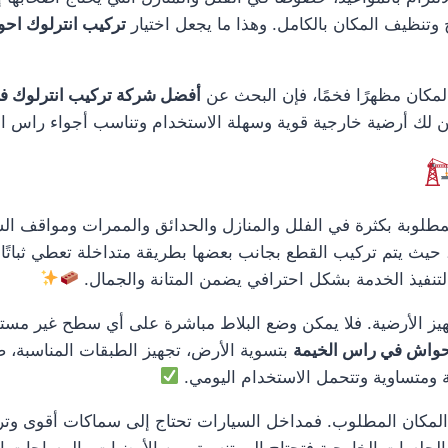
وتنظيف المكان بالكامل. وهذا ما يجعل اختيار
تركيب انترلوك اح
لمكان مظهرًا فخمًا، فإن البحث عن
أفضل شركة تركيب انترلوك ف
من لك أرضية خارجية قوية وسهلة الاستخدام وتناسب أجواء راس ال
لوبة بكثرة في الفلل والمنازل والحدائق والممرات ومواقف السي
حيث يتم تركيب القطع بجانب بعضها بطريقة متداخلة تعطي ثباتًا جيد
تنفيذ الخدمة بشكل احترافي يضمن المتانة والجمال.
يز الأرضية. فلا يمكن وضع البلاط مباشرة على أي سطح غير مستوٍ
احواش في راس الخيمة
بتسوية الأرض، تجهيز الطبقات المناسبة، ض
 ومتساوية وتتحمل الاستخدام اليومي.
كان المطلوب. فمداخل السيارات تحتاج إلى سماكات أقوى وتركيب
والجلسات الخارجية فتحتاج إلى تنسيق بين الأرضيات والمساحات ال