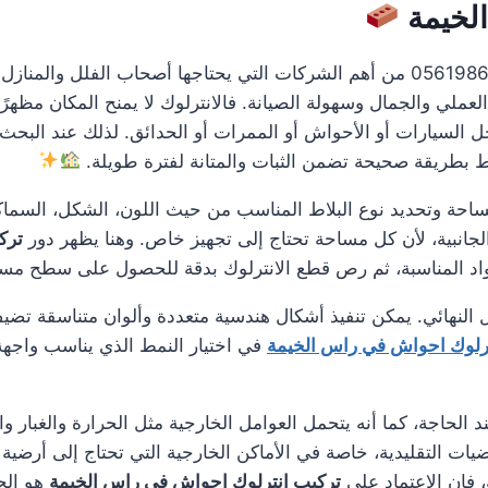
لخيمة
0561986146 من أهم الشركات التي يحتاجها أصحاب الفلل والمن
ي والجمال وسهولة الصيانة. فالانترلوك لا يمنح المكان مظهرًا 
ل السيارات أو الأحواش أو الممرات أو الحدائق. لذلك عند البح
لاط بطريقة صحيحة تضمن الثبات والمتانة لفترة طويلة.
مساحة وتحديد نوع البلاط المناسب من حيث اللون، الشكل، السماك
لجانبية، لأن كل مساحة تحتاج إلى تجهيز خاص. وهنا يظهر دور
ترك
واد المناسبة، ثم رص قطع الانترلوك بدقة للحصول على سطح مست
 النهائي. يمكن تنفيذ أشكال هندسية متعددة وألوان متناسقة تضيف
رلوك احواش في راس الخيمة
في اختيار النمط الذي يناسب واجهة 
د الحاجة، كما أنه يتحمل العوامل الخارجية مثل الحرارة والغبار 
أرضيات التقليدية، خاصة في الأماكن الخارجية التي تحتاج إلى أرض
 فإن الاعتماد على
تركيب انترلوك احواش في راس الخيمة
هو الح