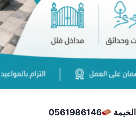
لخيمة
0561986146