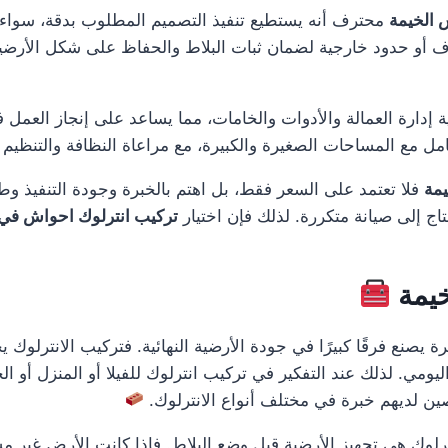
 الخيمة
محترف أنه يستطيع تنفيذ التصميم المطلوب بدقة، سواء كان 
 أو حدود خارجية لضمان ثبات البلاط والحفاظ على شكل الأرضية. وهذ
ة إدارة العمالة والأدوات والخامات، مما يساعد على إنجاز العمل
عامل مع المساحات الصغيرة والكبيرة، مع مراعاة النظافة والتنظيم أث
يمة
فلا تعتمد على السعر فقط، بل اهتم بالخبرة وجودة التنفيذ وط
اج إلى صيانة متكررة. لذلك فإن اختيار
تركيب انترلوك احواش في
خيمة
يصنع فرقًا كبيرًا في جودة الأرضية النهائية. فتركيب الانترلوك 
يومي. لذلك عند التفكير في تركيب انترلوك للفيلا أو المنزل أو ا
 لديهم خبرة في مختلف أنواع الانترلوك.
لوك هي تجهيز الأرضية قبل وضع البلاط. فإذا كانت الأرض غير م