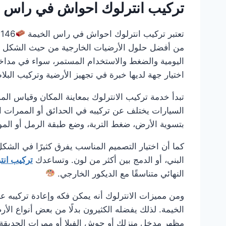
تركيب انترلوك احواش في راس ا
تعتبر تركيب انترلوك احواش في راس الخيمة
من أفضل حلول الأرضيات الخارجية من حيث الشكل العمل
اليومية والضغط والاستخدام المستمر، سواء في مداخ
اختيار جهة لديها خبرة في تجهيز الأرضية وتركيب الب
تبدأ خدمة تركيب الانترلوك بمعاينة المكان وقياس ال
السيارات يختلف عن تركيبه في الحدائق أو الممرات ا
بتسوية الأرض، ضغط التربة، وضع طبقة الرمل أو الم
كما أن اختيار التصميم المناسب يفرق كثيرًا في الشكل
البني، أو الدمج بين أكثر من لون. وتساعدك
تركيب انت
النهائي متناسقًا مع الديكور الخارجي.
ومن مميزات الانترلوك أنه يمكن فكه وإعادة تركيبه عن
الخيمة. لذلك يفضله الكثيرون بدلًا من بعض أنواع ال
مظهر مدخل منزلك أو حوش الفيلا أو ممرات الحديقة،