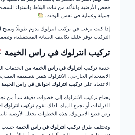
فحص الأرضية والتأكد من ثبات البلاط واستواء السطح 
جميلة وعملية في نفس الوقت.
إذا كنت ترغب في تركيب انترلوك يدوم طويلًا ويمنح ا
التركيب توفر عليك تكاليف الصيانة المستقبلية، وتض
تركيب انترلوك في راس الخيمة
خدمة
تركيب انترلوك في راس الخيمة
من الخدمات المط
الاستخدام الخارجي. الانترلوك يتميز بتصميمه العملي، 
الاعتماد على
تركيب انترلوك احواش في راس الخيمة
ل
يحتاج تركيب الانترلوك إلى خطوات دقيقة تبدأ من تجه
الفراغات أو تجمع المياه. لذلك تقوم
تركيب انترلوك 
رص قطع الانترلوك. هذه الخطوات تجعل الأرضية ثابتة
وتختلف طرق
تركيب انترلوك في راس الخيمة
حسب الم
تنفيذها بتصاميم جمالية وألوان متعددة. أما الأحواش 