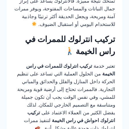
تمنحك نتيجة مميزة. فالانترلوك يساعد على إبراز
جمال النباتات والمساحات المفتوحة، ويوفر ممرات
آمنة ومريحة، ويجعل الحديقة أكثر ترتيبًا وجاذبية
للاستخدام اليومي أو استقبال الضيوف.
تركيب انترلوك للممرات في
راس الخيمة
تعتبر خدمة
تركيب انترلوك للممرات في راس
الخيمة
من الحلول العملية التي تساعد على تنظيم
الحركة داخل المنازل والفلل والحدائق والمباني
التجارية. فالممرات تحتاج إلى أرضية قوية ومريحة
للمشي، وفي نفس الوقت يجب أن تكون جميلة
ومتناسقة مع التصميم الخارجي للمكان. لذلك
يفضل الكثير من العملاء الاعتماد على
تركيب
انترلوك احواش في راس الخيمة
لتنفيذ ممرات
انترلوك ذات جودة عالية وشكل أنيق.