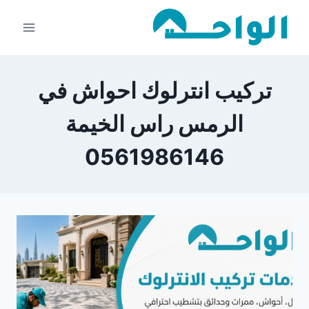
لتجاوز
لى
لمحتوى
تركيب انترلوك احواش في
الرمس راس الخيمة
0561986146