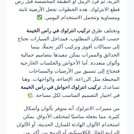
التربة، ثم فرد الرمل أو الطبقة المخصصة قبل رص
قطع الانترلوك. هذه الخطوات تجعل الأرضية ثابتة
ومتساوية وتتحمل الاستخدام اليومي.
وتختلف طرق
تركيب انترلوك في راس الخيمة
حسب المكان المطلوب. فمداخل السيارات تحتاج
إلى سماكات أقوى وتركيب أكثر تحملًا، بينما
الحدائق والممرات يمكن تنفيذها بتصاميم جمالية
وألوان متعددة. أما الأحواش والجلسات الخارجية
فتحتاج إلى تنسيق بين الأرضيات والمساحات
المحيطة مثل الزراعة، الإضاءة، والواجهات. وهنا
تساعدك
تركيب انترلوك احواش في راس الخيمة
في اختيار التصميم المناسب لكل مساحة.
من مميزات الانترلوك أنه متوفر بألوان وأشكال
كثيرة، مما يجعله مناسبًا لمختلف الأذواق. يمكن
استخدام الألوان الهادئة للمنازل الحديثة، أو الألوان
الترابية للفلل الكلاسيكية، أو الدمج بين أكثر من