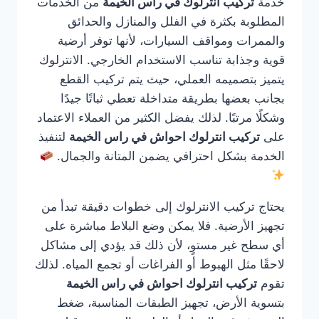
خدمة
تركيب انترلوك في راس الخيمة
من الخدمات
المطلوبة بكثرة في الفلل والمنازل والحدائق
والممرات ومواقف السيارات، لأنها توفر أرضية
قوية وجذابة تناسب الاستخدام الخارجي. الانترلوك
يتميز بتصميمه العملي، حيث يتم تركيب القطع
بجانب بعضها بطريقة متداخلة تعطي ثباتًا جيدًا
وشكلًا مرتبًا. لذلك يفضل الكثير من العملاء الاعتماد
على
تركيب انترلوك احواش في راس الخيمة
لتنفيذ
الخدمة بشكل احترافي يضمن المتانة والجمال.
يحتاج تركيب الانترلوك إلى خطوات دقيقة تبدأ من
تجهيز الأرضية. فلا يمكن وضع البلاط مباشرة على
أي سطح غير مستوٍ، لأن ذلك قد يؤدي إلى مشاكل
لاحقًا مثل الهبوط أو الفراغات أو تجمع المياه. لذلك
تقوم
تركيب انترلوك احواش في راس الخيمة
بتسوية الأرض، تجهيز الطبقات المناسبة، ضغط