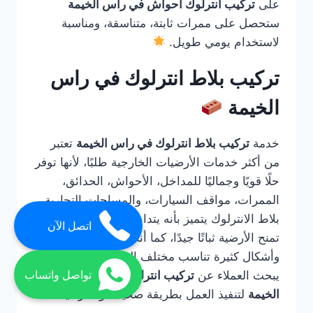
على
تركيب انترلوك احواش في راس الخيمة
ستحصل على ممرات ثابتة، متناسقة، ومناسبة
لاستخدام يومي طويل.
تركيب بلاط انترلوك في راس
الخيمة
خدمة
تركيب بلاط انترلوك في راس الخيمة
تعتبر
من أكثر خدمات الأرضيات الخارجية طلبًا، لأنها توفر
حلًا قويًا وجماليًا للمداخل، الأحواش، الحدائق،
الممرات، مواقف السيارات، والمساحات التجارية.
بلاط الانترلوك يتميز بأنه يتداخل مع بعضه بطريقة
اتصل الآن
تمنح الأرضية ثباتًا جيدًا، كما أنه متوفر بألوان
وأشكال كثيرة تناسب مختلف التصميمات. لذلك
يبحث العملاء عن
تركيب انترلوك احواش في راس
تواصل واتساب
الخيمة
لتنفيذ العمل بطريقة صحيحة واحترافية.