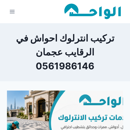
لتجاوز
لى
لمحتوى
تركيب انترلوك احواش في
الرقايب عجمان
0561986146