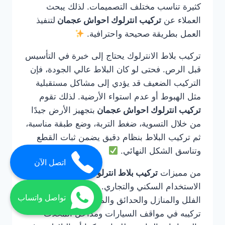
كثيرة تناسب مختلف التصميمات. لذلك يبحث
العملاء عن
تركيب انترلوك احواش عجمان
لتنفيذ
العمل بطريقة صحيحة واحترافية.
تركيب بلاط الانترلوك يحتاج إلى خبرة في التأسيس
قبل الرص. فحتى لو كان البلاط عالي الجودة، فإن
التركيب الضعيف قد يؤدي إلى مشاكل مستقبلية
مثل الهبوط أو عدم استواء الأرضية. لذلك تقوم
تركيب انترلوك احواش عجمان
بتجهيز الأرض جيدًا
من خلال التسوية، ضغط التربة، وضع طبقة مناسبة،
ثم تركيب البلاط بنظام دقيق يضمن ثبات القطع
وتناسق الشكل النهائي.
اتصل الآن
من مميزات
تركيب بلاط انترلوك عجمان
أنه يناسب
الاستخدام السكني والتجاري. يمكن استخدامه في
تواصل واتساب
الفلل والمنازل والحدائق والممرات، كما يمكن
تركيبه في مواقف السيارات ومداخل المحلات