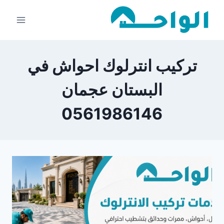
لتجاوز
لى
لمحتوى
تركيب انترلوك احواش في
البستان عجمان
0561986146