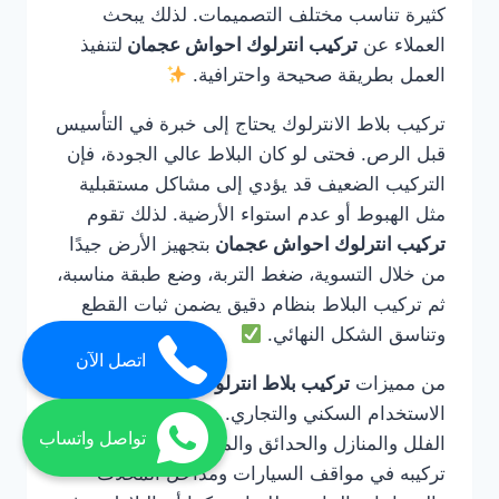
كثيرة تناسب مختلف التصميمات. لذلك يبحث
العملاء عن
تركيب انترلوك احواش عجمان
لتنفيذ
العمل بطريقة صحيحة واحترافية.
تركيب بلاط الانترلوك يحتاج إلى خبرة في التأسيس
قبل الرص. فحتى لو كان البلاط عالي الجودة، فإن
التركيب الضعيف قد يؤدي إلى مشاكل مستقبلية
مثل الهبوط أو عدم استواء الأرضية. لذلك تقوم
تركيب انترلوك احواش عجمان
بتجهيز الأرض جيدًا
من خلال التسوية، ضغط التربة، وضع طبقة مناسبة،
ثم تركيب البلاط بنظام دقيق يضمن ثبات القطع
وتناسق الشكل النهائي.
اتصل الآن
من مميزات
تركيب بلاط انترلوك عجمان
أنه يناسب
الاستخدام السكني والتجاري. يمكن استخدامه في
تواصل واتساب
الفلل والمنازل والحدائق والممرات، كما يمكن
تركيبه في مواقف السيارات ومداخل المحلات