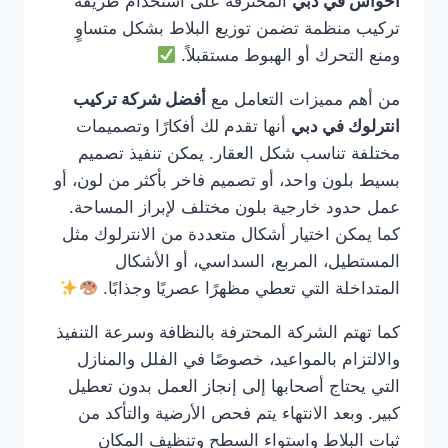
احواش في دبي
المحترفة على استخدام طريقة
تركيب منظمة تضمن توزيع البلاط بشكل متساوٍ
ومنع التحرك أو الهبوط مستقبلاً.
من أهم مميزات التعامل مع
أفضل شركة تركيب
انترلوك في دبي
أنها تقدم لك أفكارًا وتصميمات
مختلفة تناسب شكل العقار. يمكن تنفيذ تصميم
بسيط بلون واحد، أو تصميم فاخر بأكثر من لون، أو
عمل حدود خارجية بلون مختلف لإبراز المساحة.
كما يمكن اختيار أشكال متعددة من الانترلوك مثل
المستطيل، المربع، السداسي، أو الأشكال
المتداخلة التي تعطي مظهرًا عصريًا وجذابًا.
كما تهتم الشركة المحترفة بالنظافة وسرعة التنفيذ
والالتزام بالمواعيد، خصوصًا في الفلل والمنازل
التي يحتاج أصحابها إلى إنجاز العمل بدون تعطيل
كبير. وبعد الانتهاء يتم فحص الأرضية والتأكد من
ثبات البلاط واستواء السطح وتنظيف المكان