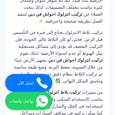
الأرضية ثباتًا جيدًا، كما أنه متوفر بألوان وأشكال
كثيرة تناسب مختلف التصميمات. لذلك يبحث
العملاء عن
تركيب انترلوك احواش في دبي
لتنفيذ
العمل بطريقة صحيحة واحترافية.
تركيب بلاط الانترلوك يحتاج إلى خبرة في التأسيس
قبل الرص. فحتى لو كان البلاط عالي الجودة، فإن
التركيب الضعيف قد يؤدي إلى مشاكل مستقبلية
مثل الهبوط أو عدم استواء الأرضية. لذلك تقوم
تركيب انترلوك احواش في دبي
بتجهيز الأرض جيدًا
من خلال التسوية، ضغط التربة، وضع طبقة مناسبة،
ثم تركيب البلاط بنظام دقيق يضمن ثبات القطع
وتناسق الشكل النهائي.
اتصل الآن
من مميزات
تركيب بلاط انترلوك في دبي
أنه
يناسب الاستخدام السكني والتجاري. يمكن
تواصل واتساب
استخدامه في الفلل والمنازل والحدائق والممرات،
كما يمكن تركيبه في مواقف السيارات ومداخل