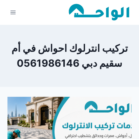
لتجاوز
لى
لمحتوى
تركيب انترلوك احواش في أم
سقيم دبي 0561986146