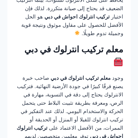
يحافظ على شكل الانترلوك لسنوات، بينما التركيب
الضعيف قد يحتاج إلى صيانة متكررة. لذلك فإن
اختيار
تركيب انترلوك احواش في دبي
هو الحل
الأفضل للحصول على مقاول موثوق ونتيجة قوية
وجميلة تدوم طويلًا.
معلم تركيب انترلوك في دبي
وجود
معلم تركيب انترلوك في دبي
صاحب خبرة
يصنع فرقًا كبيرًا في جودة الأرضية النهائية. فتركيب
الانترلوك يحتاج إلى دقة في التسوية، مهارة في
الرص، ومعرفة بطريقة تثبيت البلاط حتى يتحمل
الحركة والاستخدام اليومي. لذلك عند التفكير في
تركيب انترلوك للفيلا أو المنزل أو الحديقة أو
الممرات، من الأفضل الاعتماد على
تركيب انترلوك
احواش في دبي
توفر معلمين متخصصين لديهم