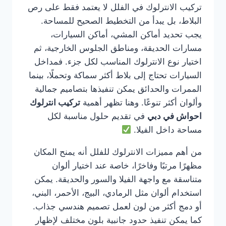
تركيب الانترلوك في الفلل لا يعتمد فقط على رص
البلاط، بل يبدأ من التخطيط الصحيح للمساحة.
يجب تحديد أماكن المشي، أماكن السيارات،
مسارات الحديقة، ومناطق الجلوس الخارجية، ثم
اختيار نوع الانترلوك المناسب لكل جزء. فمداخل
السيارات تحتاج إلى بلاط أكثر سماكة وتحملًا، بينما
الممرات والحدائق يمكن تنفيذها بتصاميم جمالية
وألوان أكثر تنوعًا. وهنا تظهر أهمية
تركيب انترلوك
احواش في دبي
في تقديم حلول مناسبة لكل
مساحة داخل الفيلا.
من أهم مميزات الانترلوك للفلل أنه يمنح المكان
مظهرًا مرتبًا وفاخرًا، خاصة عند اختيار ألوان
متناسقة مع واجهة الفيلا والسور والحديقة. يمكن
استخدام ألوان مثل الرمادي، البيج، الأحمر، البني،
أو دمج أكثر من لون لعمل تصميم هندسي جذاب.
كما يمكن تنفيذ حدود جانبية بلون مختلف لإظهار