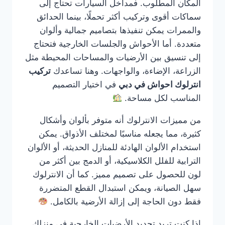
المكان المطلوب. فمداخل السيارات تحتاج إلى
سماكات أقوى وتركيب أكثر تحملًا، بينما الحدائق
والممرات يمكن تنفيذها بتصاميم جمالية وألوان
متعددة. أما الأحواش والجلسات الخارجية فتحتاج
إلى تنسيق بين الأرضيات والمساحات المحيطة مثل
الزراعة، الإضاءة، والواجهات. وهنا تساعدك
تركيب
انترلوك احواش في دبي
في اختيار التصميم
المناسب لكل مساحة.
من مميزات الانترلوك أنه متوفر بألوان وأشكال
كثيرة، مما يجعله مناسبًا لمختلف الأذواق. يمكن
استخدام الألوان الهادئة للمنازل الحديثة، أو الألوان
الترابية للفلل الكلاسيكية، أو الدمج بين أكثر من
لون للحصول على تصميم مميز. كما أن الانترلوك
سهل الصيانة، ويمكن استبدال القطع المتضررة
فقط دون الحاجة إلى إزالة الأرضية بالكامل.
إذا كنت تريد تجديد الأرضيات الخارجية في منزلك