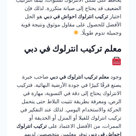
يحافظ على شكل الانترلوك لسنوات، بينما التركيب
الضعيف قد يحتاج إلى صيانة متكررة. لذلك فإن
اختيار
تركيب انترلوك احواش في دبي
هو الحل
الأفضل للحصول على مقاول موثوق ونتيجة قوية
وجميلة تدوم طويلًا.
معلم تركيب انترلوك في دبي
وجود
معلم تركيب انترلوك في دبي
صاحب خبرة
يصنع فرقًا كبيرًا في جودة الأرضية النهائية. فتركيب
الانترلوك يحتاج إلى دقة في التسوية، مهارة في
الرص، ومعرفة بطريقة تثبيت البلاط حتى يتحمل
الحركة والاستخدام اليومي. لذلك عند التفكير في
تركيب انترلوك للفيلا أو المنزل أو الحديقة أو
الممرات، من الأفضل الاعتماد على
تركيب انترلوك
احواش في دبي
توفر معلمين متخصصين لديهم