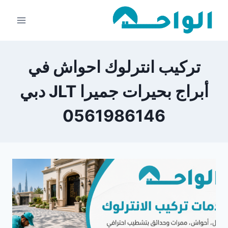
لتجاوز
لى
لمحتوى
تركيب انترلوك احواش في
أبراج بحيرات جميرا JLT دبي
0561986146