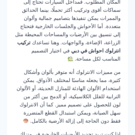
المكان المطلوب. فمداخل السيارات تحتاج إلى
سماكات أقوى وتركيب أكثر تحملًا، بينما الحدائق
والممرات يمكن تنفيذها بتصاميم جمالية وألوان
متعددة. أما الأحواش والجلسات الخارجية فتحتاج
إلى تنسيق بين الأرضيات والمساحات المحيطة مثل
الزراعة، الإضاءة، والواجهات. وهنا تساعدك
تركيب
انترلوك احواش في دبي
في اختيار التصميم
المناسب لكل مساحة.
من مميزات الانترلوك أنه متوفر بألوان وأشكال
كثيرة، مما يجعله مناسبًا لمختلف الأذواق. يمكن
استخدام الألوان الهادئة للمنازل الحديثة، أو الألوان
الترابية للفلل الكلاسيكية، أو الدمج بين أكثر من
لون للحصول على تصميم مميز. كما أن الانترلوك
سهل الصيانة، ويمكن استبدال القطع المتضررة
فقط دون الحاجة إلى إزالة الأرضية بالكامل.
إذا كنت تريد تجديد الأرضيات الخارجية في منزلك