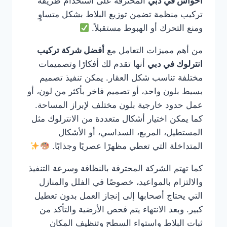
احواش في دبي
المحترفة على استخدام طريقة
تركيب منظمة تضمن توزيع البلاط بشكل متساوٍ
ومنع التحرك أو الهبوط مستقبلاً.
من أهم مميزات التعامل مع
أفضل شركة تركيب
انترلوك في دبي
أنها تقدم لك أفكارًا وتصميمات
مختلفة تناسب شكل العقار. يمكن تنفيذ تصميم
بسيط بلون واحد، أو تصميم فاخر بأكثر من لون، أو
عمل حدود خارجية بلون مختلف لإبراز المساحة.
كما يمكن اختيار أشكال متعددة من الانترلوك مثل
المستطيل، المربع، السداسي، أو الأشكال
المتداخلة التي تعطي مظهرًا عصريًا وجذابًا.
كما تهتم الشركة المحترفة بالنظافة وسرعة التنفيذ
والالتزام بالمواعيد، خصوصًا في الفلل والمنازل
التي يحتاج أصحابها إلى إنجاز العمل بدون تعطيل
كبير. وبعد الانتهاء يتم فحص الأرضية والتأكد من
ثبات البلاط واستواء السطح وتنظيف المكان