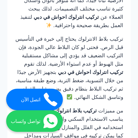
الأرضية ثباتًا جيدًا، كما أنه متوفر بألوان وأشكال
كثيرة تناسب مختلف التصميمات. لذلك يبحث
العملاء عن
تركيب انترلوك احواش في دبي
لتنفيذ
العمل بطريقة صحيحة واحترافية.
تركيب بلاط الانترلوك يحتاج إلى خبرة في التأسيس
قبل الرص. فحتى لو كان البلاط عالي الجودة، فإن
التركيب الضعيف قد يؤدي إلى مشاكل مستقبلية
مثل الهبوط أو عدم استواء الأرضية. لذلك تقوم
تركيب انترلوك احواش في دبي
بتجهيز الأرض جيدًا
من خلال التسوية، ضغط التربة، وضع طبقة مناسبة،
ثم تركيب البلاط بنظام دقيق يضمن ثبات القطع
وتناسق الشكل النهائي.
اتصل الآن
من مميزات
تركيب بلاط انترلوك في دبي
أنه
يناسب الاستخدام السكني والتجاري. يمكن
تواصل واتساب
استخدامه في الفلل والمنازل والحدائق والممرات،
كما يمكن تركيبه في مواقف السيارات ومداخل