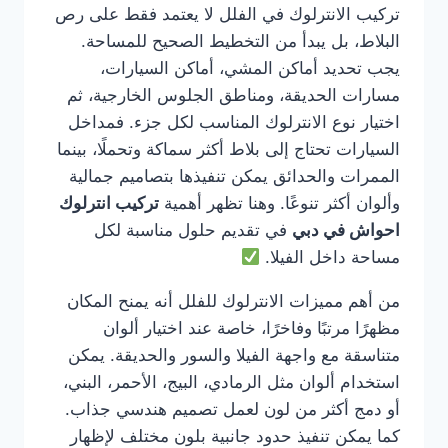
تركيب الانترلوك في الفلل لا يعتمد فقط على رص
البلاط، بل يبدأ من التخطيط الصحيح للمساحة.
يجب تحديد أماكن المشي، أماكن السيارات،
مسارات الحديقة، ومناطق الجلوس الخارجية، ثم
اختيار نوع الانترلوك المناسب لكل جزء. فمداخل
السيارات تحتاج إلى بلاط أكثر سماكة وتحملًا، بينما
الممرات والحدائق يمكن تنفيذها بتصاميم جمالية
وألوان أكثر تنوعًا. وهنا تظهر أهمية
تركيب انترلوك
احواش في دبي
في تقديم حلول مناسبة لكل
مساحة داخل الفيلا.
من أهم مميزات الانترلوك للفلل أنه يمنح المكان
مظهرًا مرتبًا وفاخرًا، خاصة عند اختيار ألوان
متناسقة مع واجهة الفيلا والسور والحديقة. يمكن
استخدام ألوان مثل الرمادي، البيج، الأحمر، البني،
أو دمج أكثر من لون لعمل تصميم هندسي جذاب.
كما يمكن تنفيذ حدود جانبية بلون مختلف لإظهار